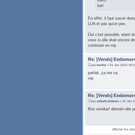
merci
karl
En effet, il faut savoir do
LUA et pas qu'un peu.
Oui c'est possible, etant 
vous si elle était encore di
continuer en mp.
Re: [Vends] Eedomus
par
karlito
» 01 Jan 2023 18:2
parfait, ça me va.
mp
Re: [Vends] Eedomus
par
aldiallo-Edomu
» 01 Jan 2
Box vendue! demain elle pr
Afficher les me