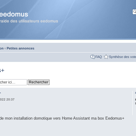
ion
‹
Petites annonces
FAQ
Synthèse des vot
s+
+
022 20:37
on de mon installation domotique vers Home Assistant ma box Eedomus+