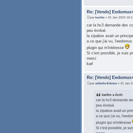
Re: [Vends] Eedomus
par
karlito
» 01 Jan 2023 18:1
car la hc3 demande des co
peu évolué.
la zipabox avait un princip
a ce que j'ai vu, l'eedomu
plugin qui m'intéresse
Si c'est possible, je suis p
merci
karl
Re: [Vends] Eedomus
par
aldiallo-Edomu
» 01 Jan 2
karlito a écrit:
car la hc3 demande de
peu évolué.
la zipabox avait un pri
a ce que j'ai vu, l'ee
plugin qui m'intéresse
Si c'est possible, je su