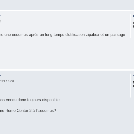
+
4
he une eedomus après un long temps d'utilisation zipabox et un passage
+
023 18:00
 pas vendu donc toujours disponible.
'une Home Center 3 à l'Eedomus?