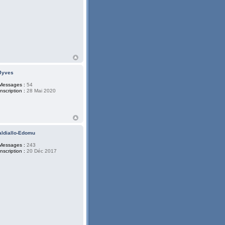
Jyves
Messages :
54
Inscription :
28 Mai 2020
aldiallo-Edomu
Messages :
243
Inscription :
20 Déc 2017