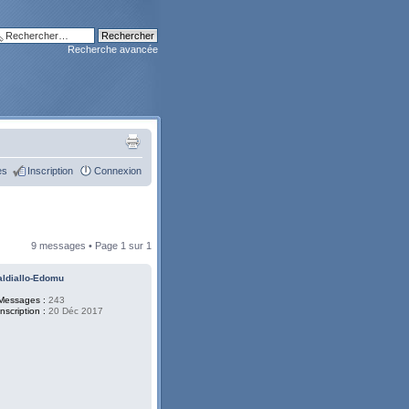
Recherche avancée
es
Inscription
Connexion
9 messages • Page
1
sur
1
aldiallo-Edomu
Messages :
243
Inscription :
20 Déc 2017