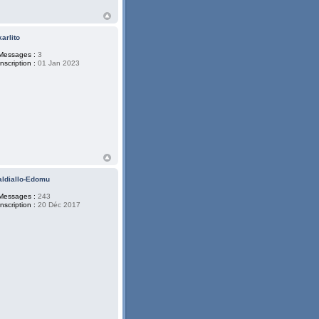
karlito
Messages :
3
Inscription :
01 Jan 2023
aldiallo-Edomu
Messages :
243
Inscription :
20 Déc 2017