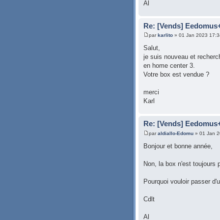
Al
Re: [Vends] Eedomus
par
karlito
» 01 Jan 2023 17:3
Salut,
je suis nouveau et recherc
en home center 3.
Votre box est vendue ?
merci
Karl
Re: [Vends] Eedomus
par
aldiallo-Edomu
» 01 Jan 2
Bonjour et bonne année,
Non, la box n'est toujours
Pourquoi vouloir passer d
Cdlt
Al