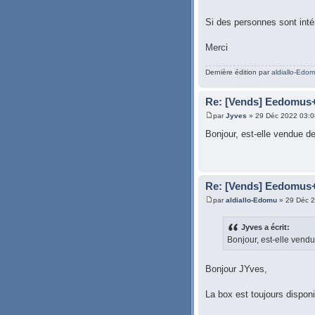
Si des personnes sont in
Merci
Dernière édition par
aldiallo-Edo
Re: [Vends] Eedomus
par
Jyves
» 29 Déc 2022 03:0
Bonjour, est-elle vendue de
Re: [Vends] Eedomus
par
aldiallo-Edomu
» 29 Déc 2
Jyves a écrit:
Bonjour, est-elle vendu
Bonjour JYves,
La box est toujours disponi