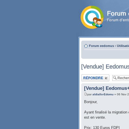
Forum eedomus
‹
Utilisat
[Vendue] Eedomu
Publier une réponse
[Vendue] Eedomus
par
aldiallo-Edomu
» 06 Nov 2
Bonjour,
Ayant finalisé la migrati
est en vente.
Prix: 130 Euros FDPI