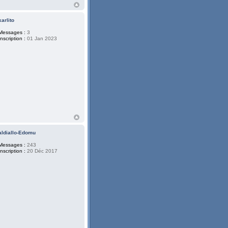
karlito
Messages :
3
Inscription :
01 Jan 2023
aldiallo-Edomu
Messages :
243
Inscription :
20 Déc 2017