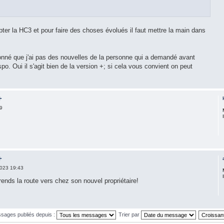
mpter la HC3 et pour faire des choses évolués il faut mettre la main dans
donné que j'ai pas des nouvelles de la personne qui a demandé avant
spo. Oui il s'agit bien de la version +; si cela vous convient on peut
+
9
+
023 19:43
ends la route vers chez son nouvel propriétaire!
ssages publiés depuis :
Trier par