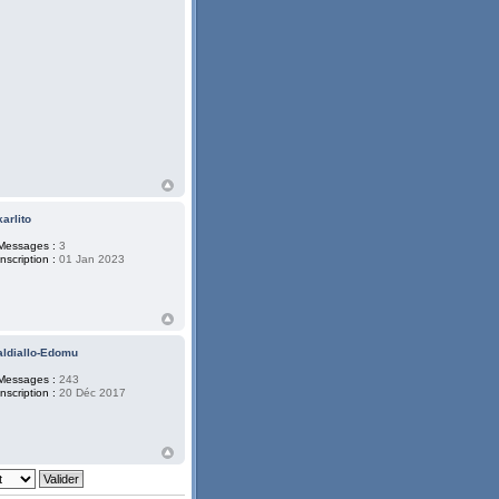
karlito
Messages :
3
Inscription :
01 Jan 2023
aldiallo-Edomu
Messages :
243
Inscription :
20 Déc 2017