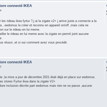
store connecté IKEA
29
les rideau ikea fyrtur ?,j ai la zigate v2+ j arrive juste a connecte a la
ea , eedomus la créer et reconnu en appareil on/off ,mais cela ne
on sur le rideau en lui meme.
iller le rideau en lui meme avec la zigate en permit joint aucune
e.
ous réussi ,et si oui comment avez vous procédé.
store connecté IKEA
12
gate ,la mise a jour de décembre 2021 était déjà en place sur eedomus.
les stores Fyrtur ikea dans la zigate V2+
cédure inclusion décrite part eedomus mais rien ne se passe ,aucune