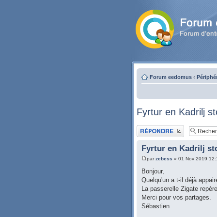
Forum eedomus
‹
Périphé
Fyrtur en Kadrilj 
Publier une réponse
Fyrtur en Kadrilj s
par
zebess
» 01 Nov 2019 12:
Bonjour,
Quelqu'un a t-il déjà appa
La passerelle Zigate repère
Merci pour vos partages.
Sébastien