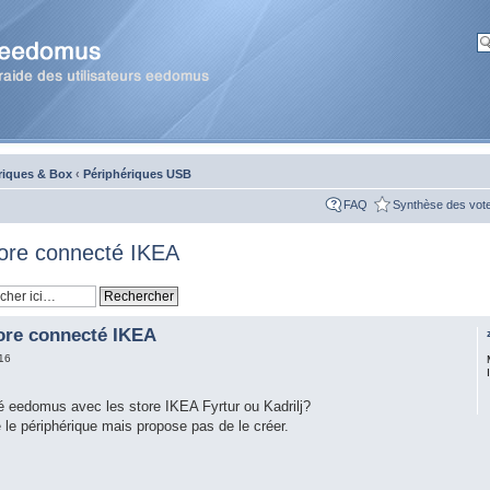
riques & Box
‹
Périphériques USB
FAQ
Synthèse des vot
store connecté IKEA
tore connecté IKEA
16
iré eedomus avec les store IKEA Fyrtur ou Kadrilj?
 le périphérique mais propose pas de le créer.