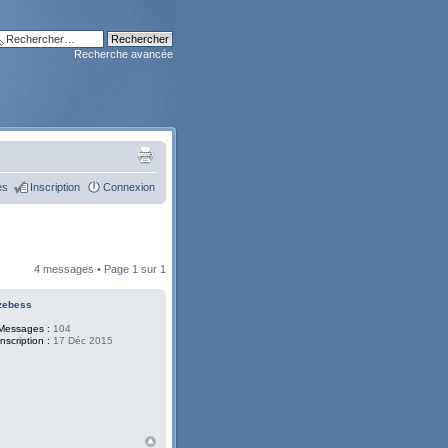
Recherche avancée
es
Inscription
Connexion
4 messages • Page
1
sur
1
zebess
Messages :
104
Inscription :
17 Déc 2015