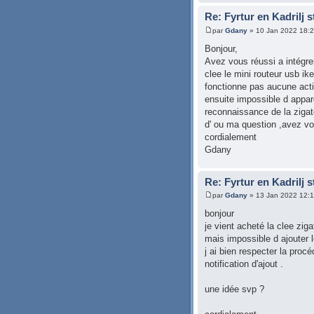
Re: Fyrtur en Kadrilj 
par
Gdany
» 10 Jan 2022 18:
Bonjour,
Avez vous réussi a intégrer 
clee le mini routeur usb ik
fonctionne pas aucune acti
ensuite impossible d appare
reconnaissance de la zigat
d' ou ma question ,avez v
cordialement
Gdany
Re: Fyrtur en Kadrilj 
par
Gdany
» 13 Jan 2022 12:
bonjour
je vient acheté la clee zi
mais impossible d ajouter 
j ai bien respecter la pro
notification d'ajout .
une idée svp ?