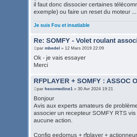
il faut donc dissocier certaines téléc
exemple) ou faire un reset du moteur ...
Je suis Fou et insatiable
Re: SOMFY - Volet roulant associ
par
mbedel
» 12 Mars 2019 22:09
Ok - je vais essayer
Merci
RFPLAYER + SOMFY : ASSOC O
par
hexomedine1
» 30 Avr 2024 19:21
Bonjour
Avis aux experts amateurs de problèmes
associer un recepteur SOMFY RTS vis
aucune action.
Config eedomus + rfplayer + actionne