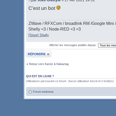
par
KikiFUNstyle
» 27 Avr 2021 14:31
C'est un bot
ZWave / RFXCom / broadlink RM /Google Mini /
Shelly <3 / Node-RED <3 <3
[Store] Shelly
Afficher les messages publiés depuis :
Publier une réponse
Retour vers Karotz & Nabaztag
QUI EST EN LIGNE ?
Utilisateurs parcourant ce forum : Aucun utilisateur inscrit et 2 invité(s)
Forum eedomus