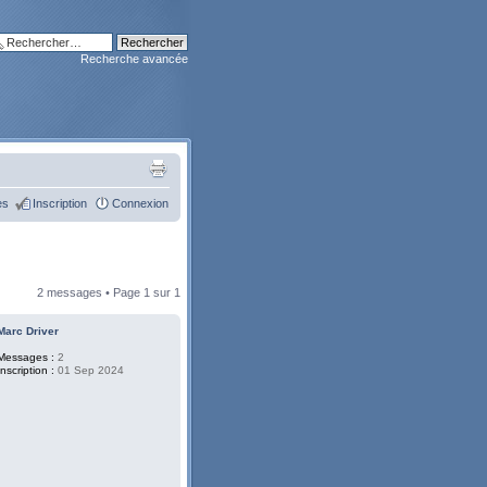
Recherche avancée
es
Inscription
Connexion
2 messages • Page
1
sur
1
Marc Driver
Messages :
2
Inscription :
01 Sep 2024