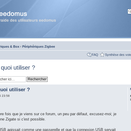
riques & Box
‹
Périphériques Zigbee
FAQ
Synthèse des vot
uoi utiliser ?
uoi utiliser ?
4 23:58
ère fois que je viens sur ce forum, un peu par défaut, excusez-moi; je
e Zigate si c'est possible.
e USB agissait comme une passerelle et que la connexion USB servait