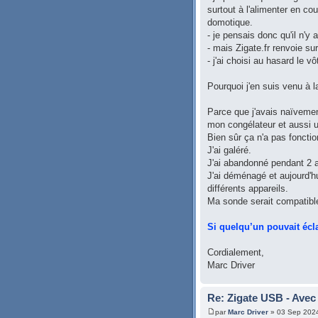
surtout à l'alimenter en c
domotique.
- je pensais donc qu'il n'y
- mais Zigate.fr renvoie 
- j'ai choisi au hasard le 
Pourquoi j'en suis venu à l
Parce que j'avais naïveme
mon congélateur et aussi u
Bien sûr ça n'a pas fonctio
J'ai galéré.
J'ai abandonné pendant 2 
J'ai déménagé et aujourd'h
différents appareils.
Ma sonde serait compatible 
Si quelqu’un pouvait écla
Cordialement,
Marc Driver
Re: Zigate USB - Avec 
par
Marc Driver
» 03 Sep 202