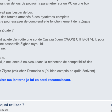
ourant en dehors de pouvoir la paramétrer sur un PC ou une box
 avait pas besoin de box
sur des forums attachés à des systèmes complets
vôtre pour essayer de comprendre le fonctionnement de la Zigate
a Zigate ?
nt acjeté d'un côte une sonde Casa.ia (idem OWON) CTHS-317-ET. pour
ne passerelle Zigbee tuya Lidl.
nné.
ans.
ui je me lance à nouveau dans la recherche de compatibilité des
Zigate (voir chez Domadoo si j'ai bien compris ce qu'ils écrivent).
irer ma lanterne je lui en serai reconnaissant.
quoi utiliser ?
4 22:25