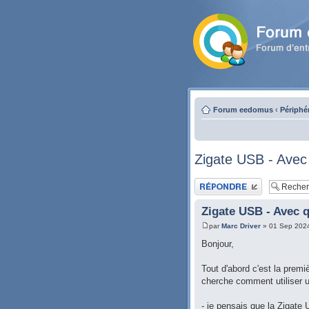
Forum eedomus
‹
Périphé
Zigate USB - Avec q
Publier une réponse
Zigate USB - Avec q
par
Marc Driver
» 01 Sep 202
Bonjour,
Tout d'abord c'est la premi
cherche comment utiliser un
- je pensais que la Zigat