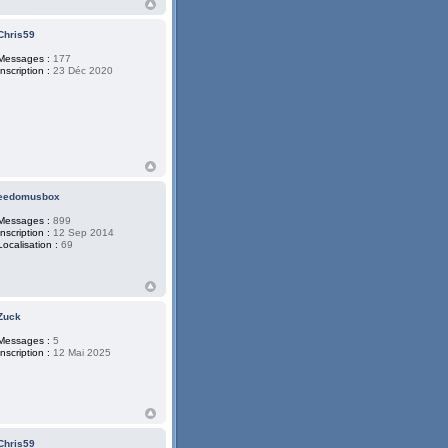
Chris59
Messages :
177
Inscription :
23 Déc 2020
eedomusbox
Messages :
899
Inscription :
12 Sep 2014
Localisation :
69
Zuck
Messages :
5
Inscription :
12 Mai 2025
Chris59