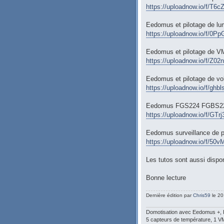
https://uploadnow.io/f/T6c
Eedomus et pilotage de lu
https://uploadnow.io/f/0P
Eedomus et pilotage de 
https://uploadnow.io/f/Z02
Eedomus et pilotage de vol
https://uploadnow.io/f/ghb
Eedomus FGS224 FGBS222 p
https://uploadnow.io/f/GTr
Eedomus surveillance de
https://uploadnow.io/f/50v
Les tutos sont aussi dispon
Bonne lecture
Dernière édition par
Chris59
le 20
Domotisation avec Eedomus +, Fib
5 capteurs de température, 1 V