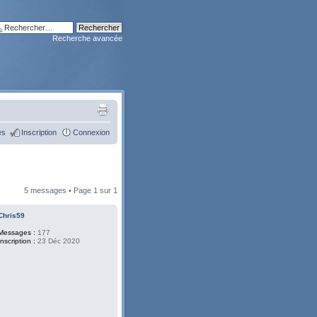
Recherche avancée
es
Inscription
Connexion
5 messages • Page
1
sur
1
Chris59
Messages :
177
Inscription :
23 Déc 2020