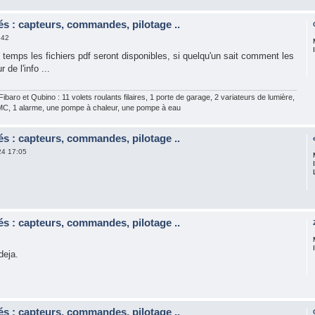
iés : capteurs, commandes, pilotage ..
:42
temps les fichiers pdf seront disponibles, si quelqu'un sait comment les
 de l'info ...
aro et Qubino : 11 volets roulants filaires, 1 porte de garage, 2 variateurs de lumière,
MC, 1 alarme, une pompe à chaleur, une pompe à eau
iés : capteurs, commandes, pilotage ..
24 17:05
iés : capteurs, commandes, pilotage ..
deja.
iés : capteurs, commandes, pilotage ..