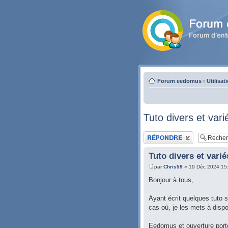
Forum eedomus
‹
Utilisat
Tuto divers et var
Publier une réponse
Tuto divers et vari
par
Chris59
» 19 Déc 2024 15
Bonjour à tous,
Ayant écrit quelques tuto 
cas où, je les mets à dispos
Eedomus et ouverture port