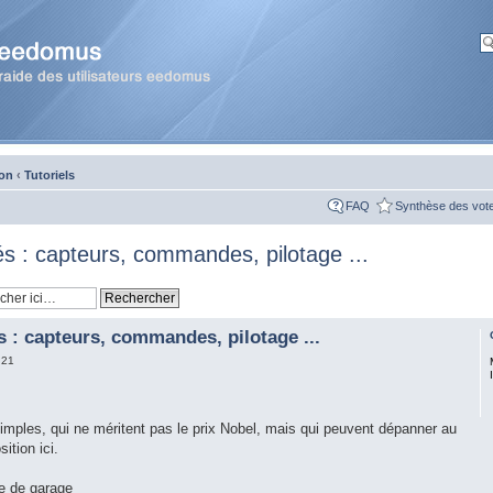
ion
‹
Tutoriels
FAQ
Synthèse des vot
iés : capteurs, commandes, pilotage ...
és : capteurs, commandes, pilotage ...
:21
simples, qui ne méritent pas le prix Nobel, mais qui peuvent dépanner au
ition ici.
e de garage