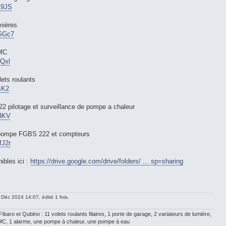
Z9JS
mières
pGGc7
VMC
nQxl
ets roulants
lsK2
ilotage et surveillance de pompe a chaleur
j3KV
 pompe FGBS 222 et compteurs
MJ2r
ibles ici :
https://drive.google.com/drive/folders/ ... sp=sharing
 Déc 2024 14:07, édité 1 fois.
aro et Qubino : 11 volets roulants filaires, 1 porte de garage, 2 variateurs de lumière,
MC, 1 alarme, une pompe à chaleur, une pompe à eau