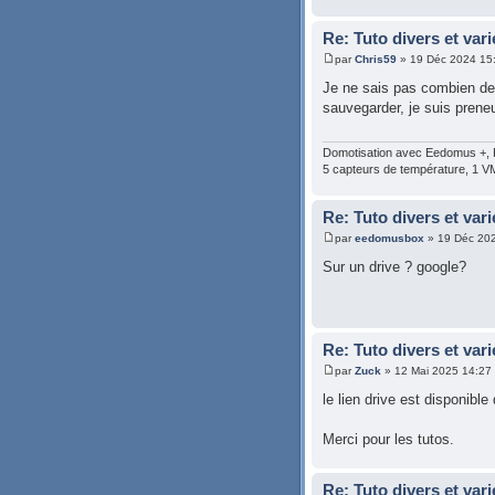
Re: Tuto divers et var
par
Chris59
» 19 Déc 2024 15
Je ne sais pas combien de 
sauvegarder, je suis preneur
Domotisation avec Eedomus +, Fib
5 capteurs de température, 1 V
Re: Tuto divers et var
par
eedomusbox
» 19 Déc 20
Sur un drive ? google?
Re: Tuto divers et var
par
Zuck
» 12 Mai 2025 14:27
le lien drive est disponible 
Merci pour les tutos.
Re: Tuto divers et var