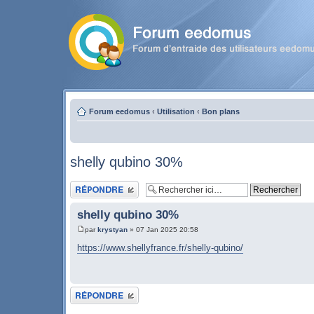
Forum eedomus
‹
Utilisation
‹
Bon plans
shelly qubino 30%
Publier une réponse
shelly qubino 30%
par
krystyan
» 07 Jan 2025 20:58
https://www.shellyfrance.fr/shelly-qubino/
Publier une réponse