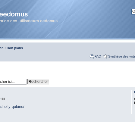
ion
‹
Bon plans
FAQ
Synthèse des vot
0:58
/shelly-qubino/