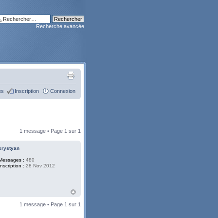
Recherche avancée
es
Inscription
Connexion
1 message • Page
1
sur
1
krystyan
Messages :
480
Inscription :
28 Nov 2012
1 message • Page
1
sur
1