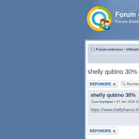
Forum eedomus
‹
Utilisat
shelly qubino 30%
Publier une réponse
shelly qubino 30%
par
krystyan
» 07 Jan 2025 2
https://www.shellyfrance.fr
Publier une réponse