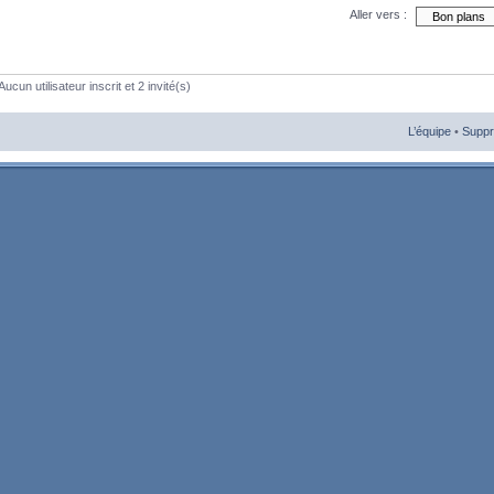
Aller vers :
ucun utilisateur inscrit et 2 invité(s)
L’équipe
•
Suppr