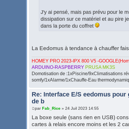
J'y ai pensé, mais pas prévu pour le m
dissipation sur ce matériel et au pire je
dans la porte du coffret
La Eedomus à tendance à chauffer fais
HOMEY PRO 2023-IPX 800 V5 -GOOGLE(Home-
ARDUINO-RASPBERRY
PRUSA MK3S
Domotisation de :1xPiscine/9xClimatisations ré
somfy/1xAlarme/1xChauffe-Eau thermodynamiqu
Re: Interface E/S eedomus pour ge
de b
par
Fab_Rice
» 24 Juil 2023 14:55
La boxe seule (sans rien en USB) con
cartes à relais encore moins et les 2 c