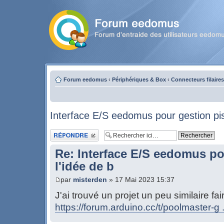
Forum eedomus
‹
Périphériques & Box
‹
Connecteurs filaires
Interface E/S eedomus pour gestion pis
Publier une réponse
Re: Interface E/S eedomus po
l'idée de b
par
misterden
» 17 Mai 2023 15:37
J'ai trouvé un projet un peu similaire 
https://forum.arduino.cc/t/poolmaster-g 