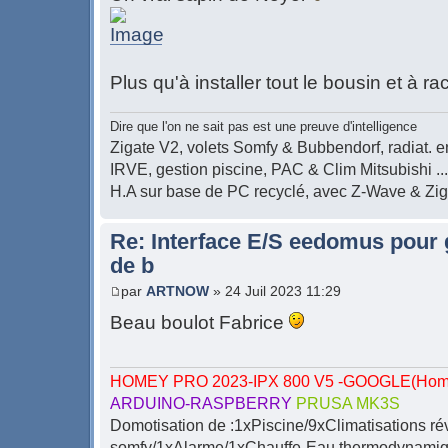
Plus qu'à installer tout le bousin et à rac
Dire que l'on ne sait pas est une preuve d'intelligence
Zigate V2, volets Somfy & Bubbendorf, radiat. en
IRVE, gestion piscine, PAC & Clim Mitsubishi ...
H.A sur base de PC recyclé, avec Z-Wave & Zi
Re: Interface E/S eedomus pour ge
de b
par
ARTNOW
» 24 Juil 2023 11:29
Beau boulot Fabrice
HOMEY PRO 2023-IPX 800 V5 -GOOGLE(Home-
ARDUINO-RASPBERRY
PRUSA MK3S
Domotisation de :1xPiscine/9xClimatisations ré
somfy/1xAlarme/1xChauffe-Eau thermodynamiqu