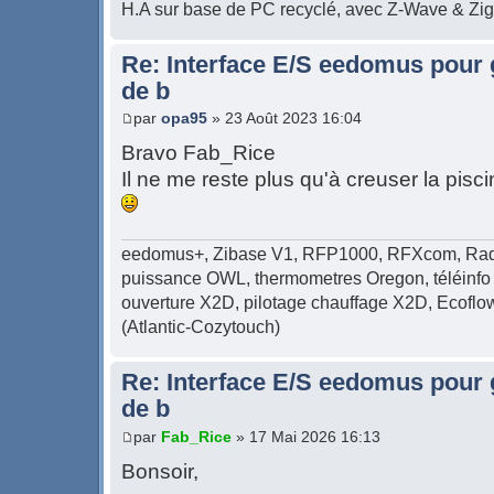
H.A sur base de PC recyclé, avec Z-Wave & Zi
Re: Interface E/S eedomus pour ge
de b
par
opa95
» 23 Août 2023 16:04
Bravo Fab_Rice
Il ne me reste plus qu'à creuser la pisci
eedomus+, Zibase V1, RFP1000, RFXcom, Radi
puissance OWL, thermometres Oregon, téléinfo 
ouverture X2D, pilotage chauffage X2D, Ecof
(Atlantic-Cozytouch)
Re: Interface E/S eedomus pour ge
de b
par
Fab_Rice
» 17 Mai 2026 16:13
Bonsoir,