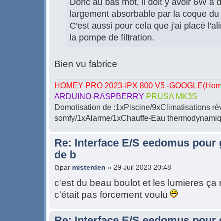
Donc au bas mot, il doit y avoir 6W à d
largement absorbable par la coque du c
C'est aussi pour cela que j'ai placé l'a
la pompe de filtration.
Bien vu fabrice
HOMEY PRO 2023-IPX 800 V5 -GOOGLE(Home-
ARDUINO-RASPBERRY
PRUSA MK3S
Domotisation de :1xPiscine/9xClimatisations ré
somfy/1xAlarme/1xChauffe-Eau thermodynamiqu
Re: Interface E/S eedomus pour ge
de b
par
misterden
» 29 Juil 2023 20:48
c'est du beau boulot et les lumieres ç
c'était pas forcement voulu
Re: Interface E/S eedomus pour ge