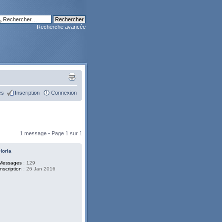
Recherche avancée
es
Inscription
Connexion
1 message • Page
1
sur
1
Horia
Messages :
129
Inscription :
26 Jan 2016