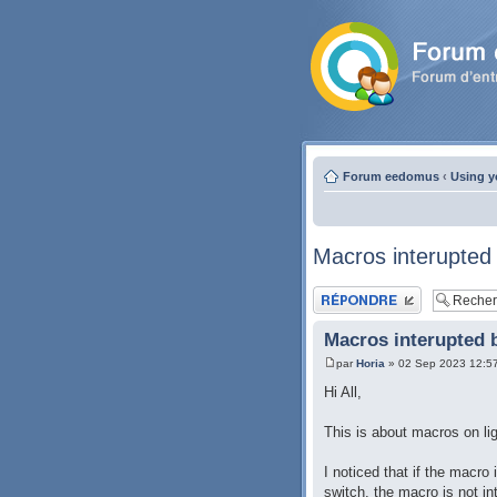
Forum eedomus
‹
Using y
Macros interupted 
Publier une réponse
Macros interupted b
par
Horia
» 02 Sep 2023 12:5
Hi All,
This is about macros on li
I noticed that if the macro
switch, the macro is not i