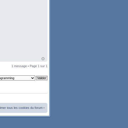
1 message • Page
1
sur
1
imer tous les cookies du forum
•