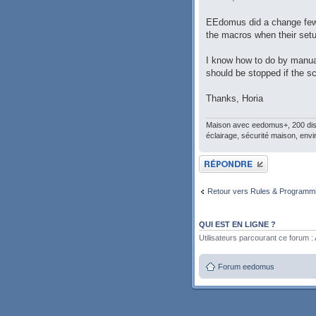
EEdomus did a change few 
the macros when their set
I know how to do by manual
should be stopped if the s
Thanks, Horia
Maison avec eedomus+, 200 disp
éclairage, sécurité maison, envi
Publier une réponse
Retour vers Rules & Programm
QUI EST EN LIGNE ?
Utilisateurs parcourant ce forum : A
Forum eedomus