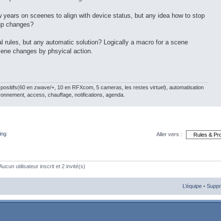
years on sceenes to align with device status, but any idea how to stop
up changes?
 rules, but any automatic solution? Logically a macro for a scene
cene changes by phsyical action.
ositifs(60 en zwave/+, 10 en RFXcom, 5 cameras, les restes virtuel), automatisation
ronnement, access, chauffage, notifications, agenda.
ing
Aller vers :
ucun utilisateur inscrit et 2 invité(s)
L’équipe
•
Suppr