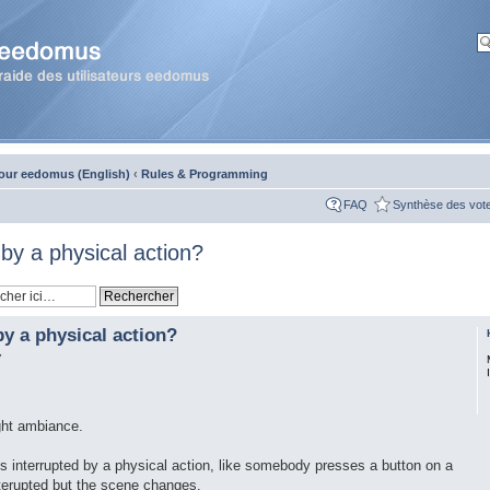
our eedomus (English)
‹
Rules & Programming
FAQ
Synthèse des vot
by a physical action?
y a physical action?
7
ght ambiance.
 is interrupted by a physical action, like somebody presses a button on a
nterupted but the scene changes.