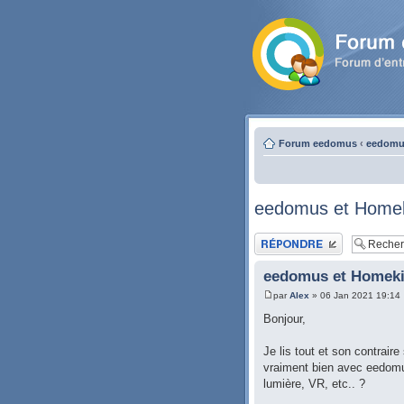
Forum eedomus
‹
eedomus
eedomus et Homeki
Publier une réponse
eedomus et Homekit
par
Alex
» 06 Jan 2021 19:14
Bonjour,
Je lis tout et son contrair
vraiment bien avec eedomus
lumière, VR, etc.. ?