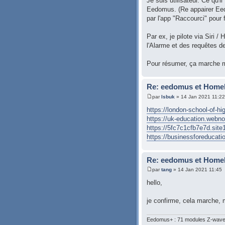
Je suis utilisateur. Ce qu'il
Eedomus. (Re appairer Eedo
par l'app "Raccourci" pour
Par ex, je pilote via Siri /
l'Alarme et des requêtes d
Pour résumer, ça marche ma
Re: eedomus et Homeki
par
lsbuk
» 14 Jan 2021 11:22
https://london-school-of-hi
https://uk-education.webnode
https://5fc7c1cfb7e7d.site1
https://businessforeducatio
Re: eedomus et Homeki
par
tang
» 14 Jan 2021 11:45
hello,
je confirme, cela marche, ma
Eedomus+ : 71 modules Z-wave :