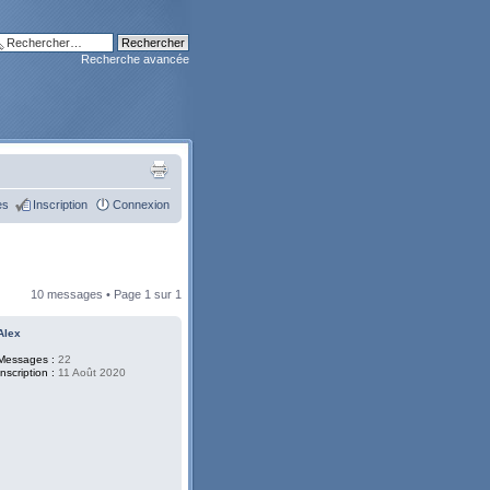
Recherche avancée
es
Inscription
Connexion
10 messages • Page
1
sur
1
Alex
Messages :
22
Inscription :
11 Août 2020