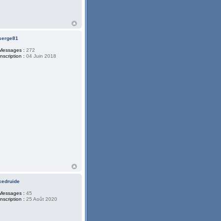
serge81
Messages :
272
Inscription :
04 Juin 2018
cedruide
Messages :
45
Inscription :
25 Août 2020