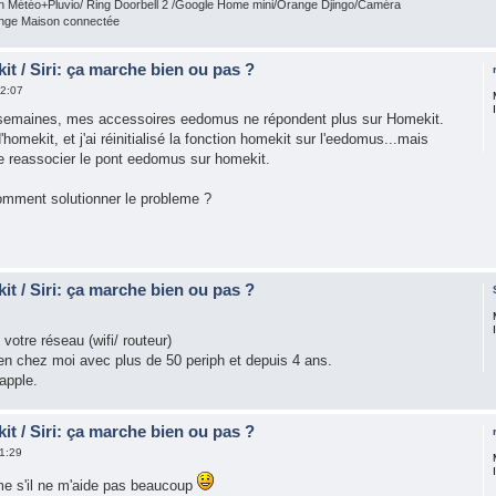
n Météo+Pluvio/ Ring Doorbell 2 /Google Home mini/Orange Djingo/Caméra
ge Maison connectée
t / Siri: ça marche bien ou pas ?
2:07
 semaines, mes accessoires eedomus ne répondent plus sur Homekit.
homekit, et j'ai réinitialisé la fonction homekit sur l'eedomus...mais
e reassocier le pont eedomus sur homekit.
omment solutionner le probleme ?
t / Siri: ça marche bien ou pas ?
otre réseau (wifi/ routeur)
n chez moi avec plus de 50 periph et depuis 4 ans.
apple.
t / Siri: ça marche bien ou pas ?
1:29
me s'il ne m'aide pas beaucoup