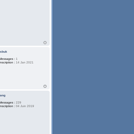
lsbuk
Messages :
1
Inscription :
14 Jan 2021
tang
Messages :
229
Inscription :
04 Juin 2019