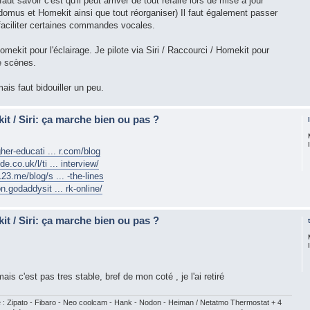
 faut savoir c'est qu'il peut arriver de tout refaire lors de mise à jour
mus et Homekit ainsi que tout réorganiser) Il faut également passer
 faciliter certaines commandes vocales.
 Homekit pour l'éclairage. Je pilote via Siri / Raccourci / Homekit pour
e scènes.
is faut bidouiller un peu.
t / Siri: ça marche bien ou pas ?
gher-educati ... r.com/blog
.co.uk/l/ti ... interview/
23.me/blog/s ... -the-lines
n.godaddysit ... rk-online/
t / Siri: ça marche bien ou pas ?
is c'est pas tres stable, bref de mon coté , je l'ai retiré
 Zipato - Fibaro - Neo coolcam - Hank - Nodon - Heiman / Netatmo Thermostat + 4