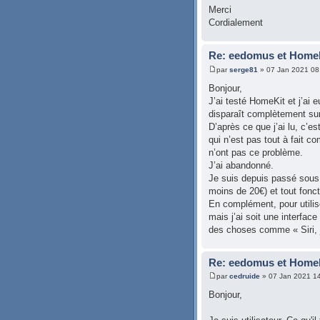
Merci
Cordialement
Re: eedomus et Homeki
par
serge81
» 07 Jan 2021 08
Bonjour,
J’ai testé HomeKit et j’ai 
disparaît complètement sur 
D’après ce que j’ai lu, c’e
qui n’est pas tout à fait c
n’ont pas ce problème.
J’ai abandonné.
Je suis depuis passé sous
moins de 20€) et tout fonct
En complément, pour utilise
mais j’ai soit une interface
des choses comme « Siri, 
Re: eedomus et Homeki
par
cedruide
» 07 Jan 2021 1
Bonjour,