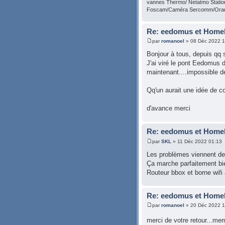
vannes Thermo/ Netatmo Statio
Foscam/Caméra Sercomm/Oran
Re: eedomus et Homeki
par
romanoel
» 08 Déc 2022 1
Bonjour à tous, depuis qq
J'ai viré le pont Eedomus d'
maintenant....impossible d
Qq'un aurait une idée de c
d'avance merci
Re: eedomus et Homeki
par
SKL
» 11 Déc 2022 01:13
Les problèmes viennent de v
Ça marche parfaitement bie
Routeur bbox et borne wifi 
Re: eedomus et Homeki
par
romanoel
» 20 Déc 2022 1
merci de votre retour...me