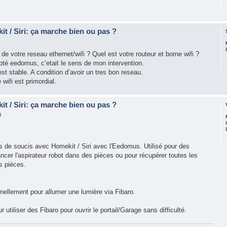
t / Siri: ça marche bien ou pas ?
 de votre reseau ethernet/wifi ? Quel est votre routeur et borne wifi ?
té eedomus, c’etait le sens de mon intervention.
st stable. A condition d’avoir un tres bon reseau.
wifi est primordial.
t / Siri: ça marche bien ou pas ?
3
s de soucis avec Homekit / Siri avec l'Eedomus. Utilisé pour des
cer l'aspirateur robot dans des pièces ou pour récupérer toutes les
s pièces.
nellement pour allumer une lumière via Fibaro.
utiliser des Fibaro pour ouvrir le portail/Garage sans difficulté.