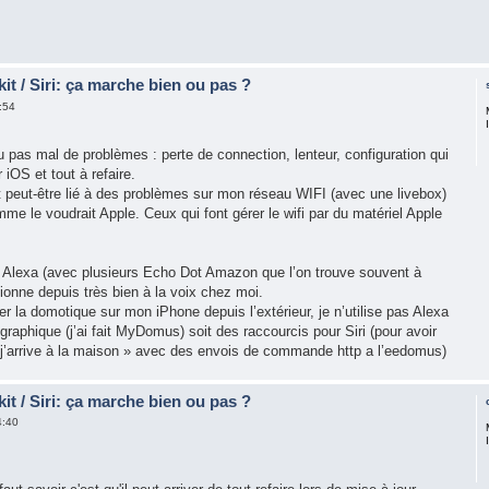
t / Siri: ça marche bien ou pas ?
:54
eu pas mal de problèmes : perte de connection, lenteur, configuration qui
iOS et tout à refaire.
st peut-être lié à des problèmes sur mon réseau WIFI (avec une livebox)
omme le voudrait Apple. Ceux qui font gérer le wifi par du matériel Apple
 Alexa (avec plusieurs Echo Dot Amazon que l’on trouve souvent à
ionne depuis très bien à la voix chez moi.
r la domotique sur mon iPhone depuis l’extérieur, je n’utilise pas Alexa
 graphique (j’ai fait MyDomus) soit des raccourcis pour Siri (pour avoir
j’arrive à la maison » avec des envois de commande http a l’eedomus)
t / Siri: ça marche bien ou pas ?
4:40