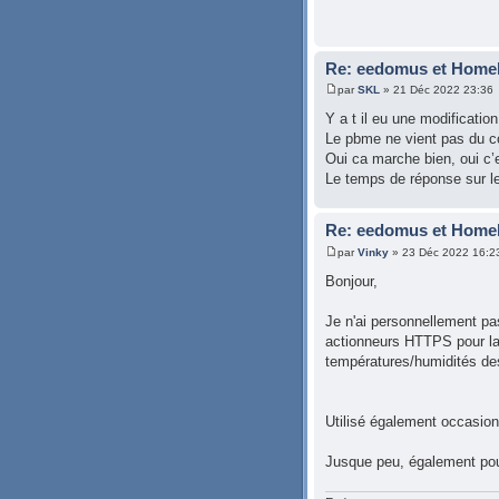
Re: eedomus et Homeki
par
SKL
» 21 Déc 2022 23:36
Y a t il eu une modification
Le pbme ne vient pas du co
Oui ca marche bien, oui c’e
Le temps de réponse sur le 
Re: eedomus et Homeki
par
Vinky
» 23 Déc 2022 16:2
Bonjour,
Je n'ai personnellement pa
actionneurs HTTPS pour lan
températures/humidités de
Utilisé également occasion
Jusque peu, également pour 