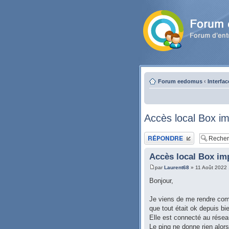
Forum eedomus
‹
Interfa
Accès local Box im
Publier une réponse
Accès local Box im
par
Laurent68
» 11 Août 2022 
Bonjour,
Je viens de me rendre comp
que tout était ok depuis b
Elle est connecté au résea
Le ping ne donne rien alors