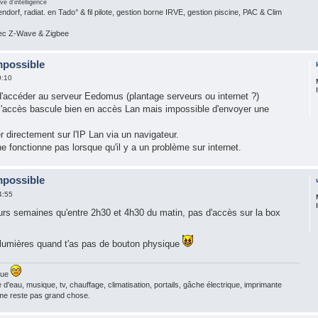
ve d'intelligence
dorf, radiat. en Tado° & fil pilote, gestion borne IRVE, gestion piscine, PAC & Clim
vec Z-Wave & Zigbee
mpossible
0:10
'accéder au serveur Eedomus (plantage serveurs ou internet ?)
 l'accès bascule bien en accès Lan mais impossible d'envoyer une
 directement sur l'IP Lan via un navigateur.
e fonctionne pas lorsque qu'il y a un problème sur internet.
mpossible
4:55
eurs semaines qu'entre 2h30 et 4h30 du matin, pas d'accès sur la box
 lumières quand t'as pas de bouton physique
que
 d'eau, musique, tv, chauffage, climatisation, portails, gâche électrique, imprimante
 me reste pas grand chose.