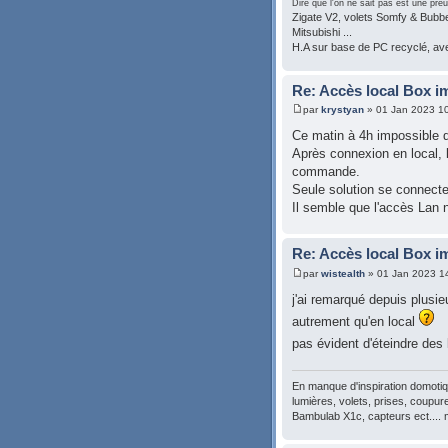
Dire que l'on ne sait pas est une preu
Zigate V2, volets Somfy & Bubben
Mitsubishi ...
H.A sur base de PC recyclé, a
Re: Accès local Box i
par
krystyan
» 01 Jan 2023 1
Ce matin à 4h impossible d
Après connexion en local,
commande.
Seule solution se connecter
Il semble que l'accès Lan n
Re: Accès local Box i
par
wistealth
» 01 Jan 2023 1
j'ai remarqué depuis plusi
autrement qu'en local
pas évident d'éteindre des
En manque d'inspiration domoti
lumières, volets, prises, coupure
Bambulab X1c, capteurs ect....