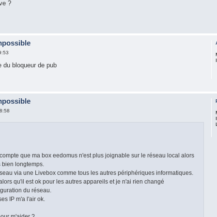
ve ?
mpossible
9:53
se du bloqueur de pub
mpossible
8:58
compte que ma box eedomus n'est plus joignable sur le réseau local alors
s bien longtemps.
éseau via une Livebox comme tous les autres périphériques informatiques.
lors qu'il est ok pour les autres appareils et je n'ai rien changé
iguration du réseau.
es IP m'a l'air ok.
our m'aider ?