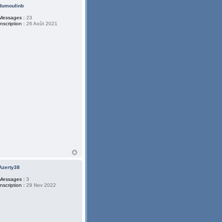
dumoulinb
Messages :
23
Inscription :
26 Août 2021
Azerty38
Messages :
3
Inscription :
29 Nov 2022