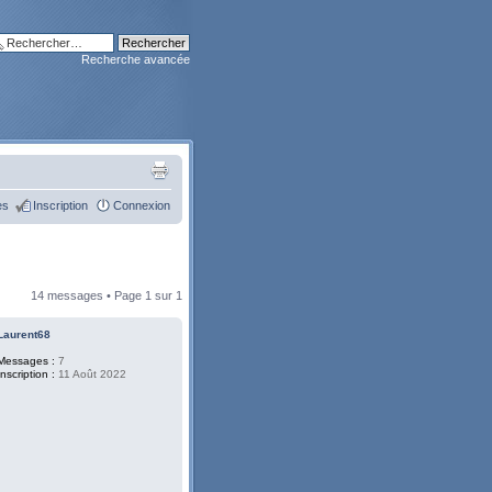
Recherche avancée
es
Inscription
Connexion
14 messages • Page
1
sur
1
Laurent68
Messages :
7
Inscription :
11 Août 2022