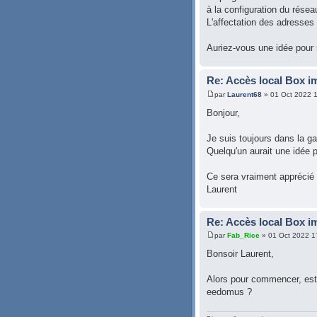
à la configuration du résea
L'affectation des adresses I
Auriez-vous une idée pour 
Re: Accès local Box i
par
Laurent68
» 01 Oct 2022 
Bonjour,
Je suis toujours dans la 
Quelqu'un aurait une idée 
Ce sera vraiment apprécié
Laurent
Re: Accès local Box i
par
Fab_Rice
» 01 Oct 2022 1
Bonsoir Laurent,
Alors pour commencer, est 
eedomus ?