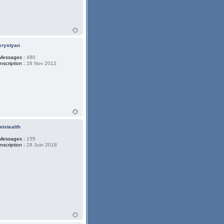
krystyan
Messages :
480
Inscription :
28 Nov 2012
wistealth
Messages :
155
Inscription :
28 Juin 2018