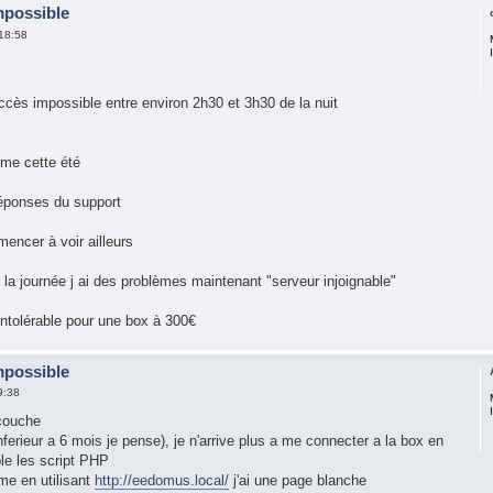
mpossible
18:58
cès impossible entre environ 2h30 et 3h30 de la nuit
ème cette été
réponses du support
encer à voir ailleurs
a journée j ai des problèmes maintenant "serveur injoignable"
 intolérable pour une box à 300€
mpossible
9:38
 couche
ferieur a 6 mois je pense), je n'arrive plus a me connecter a la box en
ple les script PHP
me en utilisant
http://eedomus.local/
j'ai une page blanche