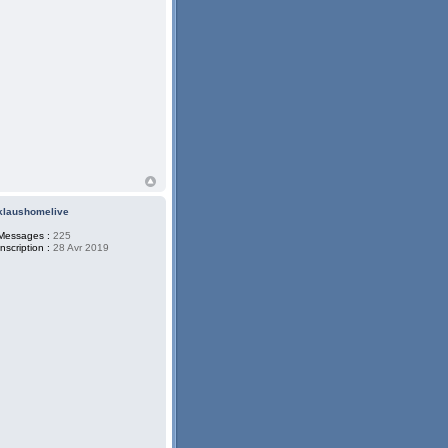
klaushomelive
Messages :
225
Inscription :
28 Avr 2019