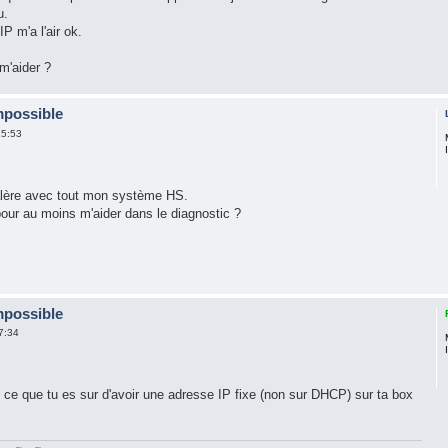
u.
P m'a l'air ok.
m'aider ?
mpossible
15:53
galère avec tout mon système HS.
pour au moins m'aider dans le diagnostic ?
mpossible
7:34
ce que tu es sur d'avoir une adresse IP fixe (non sur DHCP) sur ta box