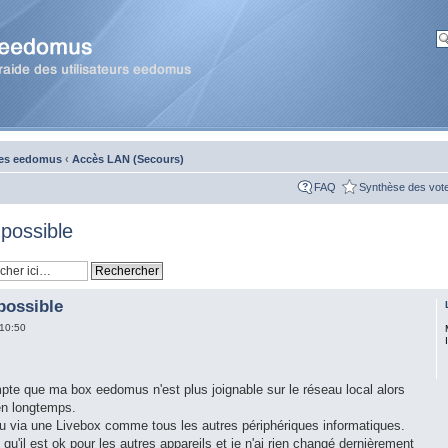
ces eedomus
‹
Accès LAN (Secours)
FAQ
Synthèse des vot
possible
possible
10:50
te que ma box eedomus n'est plus joignable sur le réseau local alors
ien longtemps.
u via une Livebox comme tous les autres périphériques informatiques.
 qu'il est ok pour les autres appareils et je n'ai rien changé dernièrement