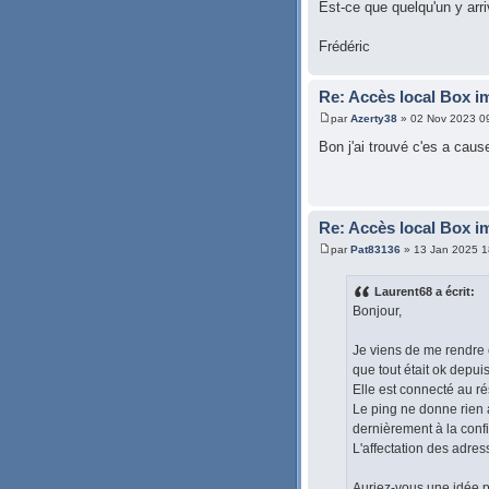
Est-ce que quelqu'un y arri
Frédéric
Re: Accès local Box i
par
Azerty38
» 02 Nov 2023 0
Bon j'ai trouvé c'es a cau
Re: Accès local Box i
par
Pat83136
» 13 Jan 2025 1
Laurent68 a écrit:
Bonjour,
Je viens de me rendre 
que tout était ok depui
Elle est connecté au r
Le ping ne donne rien a
dernièrement à la conf
L'affectation des adress
Auriez-vous une idée p