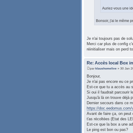
Auriez-vous une id
Bonsoir, j'ai le même 
Je n'ai toujours pas de solu
Merci car plus de config c'
réinitialiser mais on perd 
Re: Accès local Box i
par
klaushomelive
» 30 Jan 2
Bonjour,
Je n'ai pas encore eu ce p
Est-ce que tu a accès au
Si oui il faudrait parcour
Jusqu'à là on trouve déjà p
Dernier secours dans ce me
https://doc.eedomus.com/vi
Avant de faire ça, on peut
t'as récoltées (Etat des LE
Est-ce que la box a une ad
Le ping est bon ou pas?