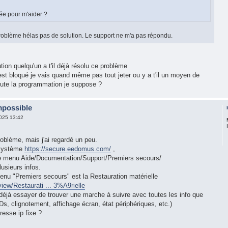
ée pour m'aider ?
problème hélas pas de solution. Le support ne m'a pas répondu.
tion quelqu'un a t'il déjà résolu ce problème
est bloqué je vais quand même pas tout jeter ou y a t'il un moyen de
toute la programmation je suppose ?
mpossible
025 13:42
roblème, mais j'ai regardé un peu.
 système
https://secure.eedomus.com/
,
ir le menu Aide/Documentation/Support/Premiers secours/
lusieurs infos.
nu "Premiers secours" est la Restauration matérielle
ew/Restaurati ... 3%A9rielle
 déjà essayer de trouver une marche à suivre avec toutes les info que
Ds, clignotement, affichage écran, état périphériques, etc.)
resse ip fixe ?