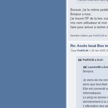
Bonsoir, j'ai le même prob
Bonjour a tous,
j'ai trouvé l'IP de la box s
mis nom utilisateur et mot 
faire pour arriver à rentrer 
Dernière édition par
Pat83136
le 
Re: Accès local Box i
par
Pat83136
» 29 Jan 2025 2
Pat83136 a écrit:
Laurent68 a écri
Bonjour,
Je viens de me ren
alors que tout étai
Elle est connecté 
informatiques.
Le ping ne donne ri
dernièrement à la 
L'affectation des ad