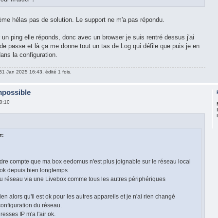
lème hélas pas de solution. Le support ne m'a pas répondu.
ur un ping elle réponds, donc avec un browser je suis rentré dessus j'ai
de passe et là ça me donne tout un tas de Log qui défile que puis je en
dans la configuration.
31 Jan 2025 16:43, édité 1 fois.
mpossible
0:10
t:
dre compte que ma box eedomus n'est plus joignable sur le réseau local
t ok depuis bien longtemps.
au réseau via une Livebox comme tous les autres périphériques
en alors qu'il est ok pour les autres appareils et je n'ai rien changé
configuration du réseau.
resses IP m'a l'air ok.