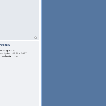
Pat83136
Messages :
25
Inscription :
07 Nov 2017
Localisation :
var