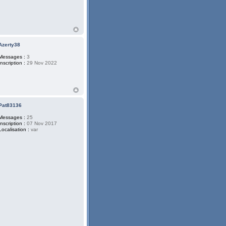
Azerty38
Messages :
3
Inscription :
29 Nov 2022
Pat83136
Messages :
25
Inscription :
07 Nov 2017
Localisation :
var