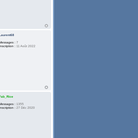
Laurent68
Messages :
7
Inscription :
11 Août 2022
Fab_Rice
Messages :
1355
Inscription :
27 Déc 2020