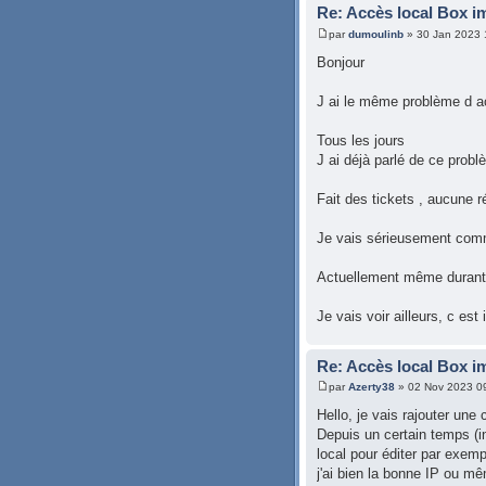
Re: Accès local Box i
par
dumoulinb
» 30 Jan 2023 
Bonjour
J ai le même problème d ac
Tous les jours
J ai déjà parlé de ce probl
Fait des tickets , aucune 
Je vais sérieusement comm
Actuellement même durant l
Je vais voir ailleurs, c est
Re: Accès local Box i
par
Azerty38
» 02 Nov 2023 0
Hello, je vais rajouter une
Depuis un certain temps (in
local pour éditer par exem
j'ai bien la bonne IP ou mê