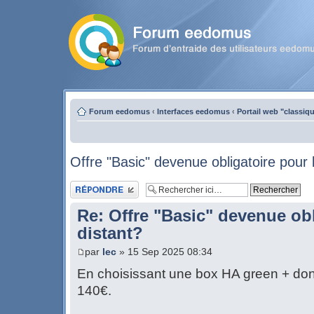
Forum eedomus
‹
Interfaces eedomus
‹
Portail web "classiq
Offre "Basic" devenue obligatoire pour 
Publier une réponse
Re: Offre "Basic" devenue obl
distant?
par
lec
» 15 Sep 2025 08:34
En choisissant une box HA green + don
140€.