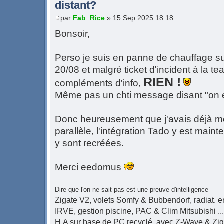
distant?
par
Fab_Rice
» 15 Sep 2025 18:18
Bonsoir,
Perso je suis en panne de chauffage su
20/08 et malgré ticket d'incident à la t
RIEN !
compléments d'info,
Même pas un chti message disant "on e
Donc heureusement que j'avais déjà m
parallèle, l'intégration Tado y est main
y sont recréées.
Merci eedomus
Dire que l'on ne sait pas est une preuve d'intelligence
Zigate V2, volets Somfy & Bubbendorf, radiat. en
IRVE, gestion piscine, PAC & Clim Mitsubishi ...
H.A sur base de PC recyclé, avec Z-Wave & Zi