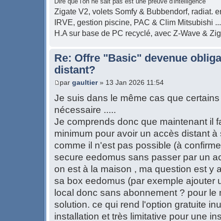
Dire que l'on ne sait pas est une preuve d'intelligence
Zigate V2, volets Somfy & Bubbendorf, radiat. en
IRVE, gestion piscine, PAC & Clim Mitsubishi ...
H.A sur base de PC recyclé, avec Z-Wave & Zi
Re: Offre "Basic" devenue obliga
distant?
par
gaultier
» 13 Jan 2026 11:54
Je suis dans le même cas que certains 
nécessaire .....
Je comprends donc que maintenant il 
minimum pour avoir un accès distant 
comme il n'est pas possible (à confirme
secure eedomus sans passer par un a
on est à la maison , ma question est y a
sa box eedomus (par exemple ajouter u
local donc sans abonnement ? pour le m
solution. ce qui rend l'option gratuite in
installation et très limitative pour une ins