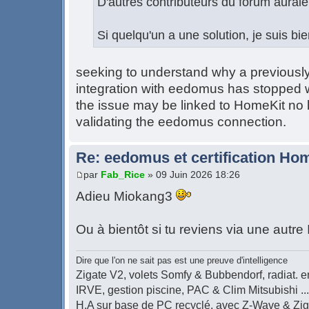
D'autres contributeurs du forum aurai
Si quelqu'un a une solution, je suis bi
seeking to understand why a previousl
integration with eedomus has stopped 
the issue may be linked to HomeKit no 
validating the eedomus connection.
Re: eedomus et certification Ho
par
Fab_Rice
» 09 Juin 2026 18:26
Adieu Miokang3
Ou à bientôt si tu reviens via une autre I
Dire que l'on ne sait pas est une preuve d'intelligence
Zigate V2, volets Somfy & Bubbendorf, radiat. en
IRVE, gestion piscine, PAC & Clim Mitsubishi ...
H.A sur base de PC recyclé, avec Z-Wave & Zi