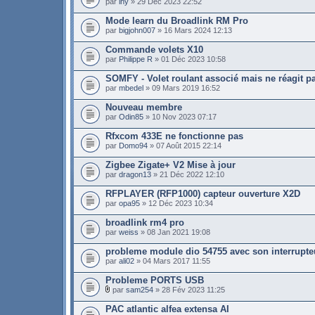
par
ihy
» 29 Déc 2023 22:52
Mode learn du Broadlink RM Pro
par
bigjohn007
» 16 Mars 2024 12:13
Commande volets X10
par
Philippe R
» 01 Déc 2023 10:58
SOMFY - Volet roulant associé mais ne réagit p
par
mbedel
» 09 Mars 2019 16:52
Nouveau membre
par
Odin85
» 10 Nov 2023 07:17
Rfxcom 433E ne fonctionne pas
par
Domo94
» 07 Août 2015 22:14
Zigbee Zigate+ V2 Mise à jour
par
dragon13
» 21 Déc 2022 12:10
RFPLAYER (RFP1000) capteur ouverture X2D
par
opa95
» 12 Déc 2023 10:34
broadlink rm4 pro
par
weiss
» 08 Jan 2021 19:08
probleme module dio 54755 avec son interrupte
par
ali02
» 04 Mars 2017 11:55
Probleme PORTS USB
par
sam254
» 28 Fév 2023 11:25
PAC atlantic alfea extensa AI