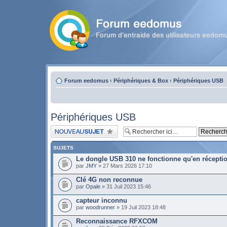
Forum eedomus
‹
Périphériques & Box
‹
Périphériques USB
Périphériques USB
Publier un nouveau sujet
SUJETS
Le dongle USB 310 ne fonctionne qu'en récepti
par
JMY
» 27 Mars 2026 17:10
Clé 4G non reconnue
par
Opale
» 31 Juil 2023 15:46
capteur inconnu
par
woodrunner
» 19 Juil 2023 18:48
Reconnaissance RFXCOM