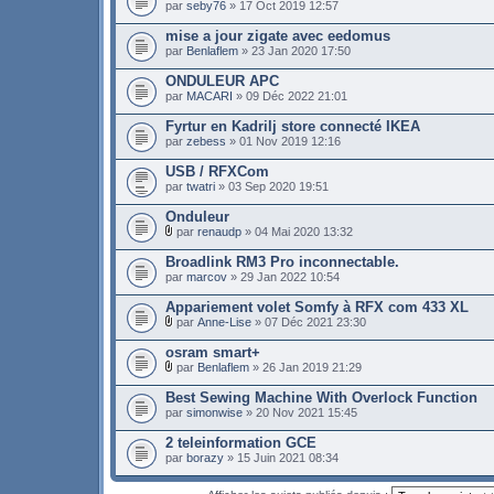
par
seby76
» 17 Oct 2019 12:57
mise a jour zigate avec eedomus
par
Benlaflem
» 23 Jan 2020 17:50
ONDULEUR APC
par
MACARI
» 09 Déc 2022 21:01
Fyrtur en Kadrilj store connecté IKEA
par
zebess
» 01 Nov 2019 12:16
USB / RFXCom
par
twatri
» 03 Sep 2020 19:51
Onduleur
par
renaudp
» 04 Mai 2020 13:32
Broadlink RM3 Pro inconnectable.
par
marcov
» 29 Jan 2022 10:54
Appariement volet Somfy à RFX com 433 XL
par
Anne-Lise
» 07 Déc 2021 23:30
osram smart+
par
Benlaflem
» 26 Jan 2019 21:29
Best Sewing Machine With Overlock Function
par
simonwise
» 20 Nov 2021 15:45
2 teleinformation GCE
par
borazy
» 15 Juin 2021 08:34