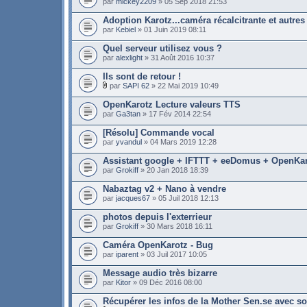
par
mickey2209
» 05 Sep 2018 21:53
Adoption Karotz...caméra récalcitrante et autres
par
Kebiel
» 01 Juin 2019 08:11
Quel serveur utilisez vous ?
par
alexlight
» 31 Août 2016 10:37
Ils sont de retour !
par
SAPI 62
» 22 Mai 2019 10:49
OpenKarotz Lecture valeurs TTS
par
Ga3tan
» 17 Fév 2014 22:54
[Résolu] Commande vocal
par
yvandul
» 04 Mars 2019 12:28
Assistant google + IFTTT + eeDomus + OpenKa
par
Grokiff
» 20 Jan 2018 18:39
Nabaztag v2 + Nano à vendre
par
jacques67
» 05 Juil 2018 12:13
photos depuis l'exterrieur
par
Grokiff
» 30 Mars 2018 16:11
Caméra OpenKarotz - Bug
par
iparent
» 03 Juil 2017 10:05
Message audio très bizarre
par
Kitor
» 09 Déc 2016 08:00
Récupérer les infos de la Mother Sen.se avec 