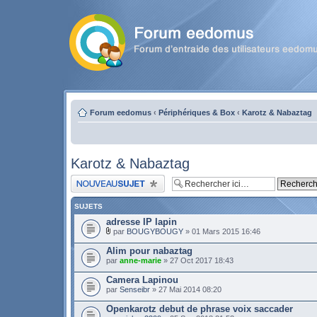
Forum eedomus
‹
Périphériques & Box
‹
Karotz & Nabaztag
Karotz & Nabaztag
Publier un nouveau sujet
SUJETS
adresse IP lapin
par
BOUGYBOUGY
» 01 Mars 2015 16:46
Alim pour nabaztag
par
anne-marie
» 27 Oct 2017 18:43
Camera Lapinou
par
Senseibr
» 27 Mai 2014 08:20
Openkarotz debut de phrase voix saccader