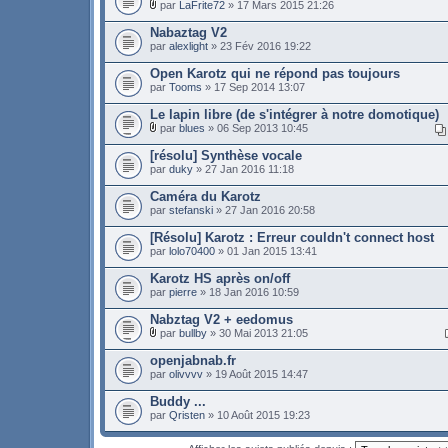
par
LaFrite72
» 17 Mars 2015 21:26
Nabaztag V2
par
alexlight
» 23 Fév 2016 19:22
Open Karotz qui ne répond pas toujours
par
Tooms
» 17 Sep 2014 13:07
Le lapin libre (de s'intégrer à notre domotique)
par
blues
» 06 Sep 2013 10:45
[résolu] Synthèse vocale
par
duky
» 27 Jan 2016 11:18
Caméra du Karotz
par
stefanski
» 27 Jan 2016 20:58
[Résolu] Karotz : Erreur couldn't connect host
par
lolo70400
» 01 Jan 2015 13:41
Karotz HS après on/off
par
pierre
» 18 Jan 2016 10:59
Nabztag V2 + eedomus
par
bullby
» 30 Mai 2013 21:05
openjabnab.fr
par
olivvvv
» 19 Août 2015 14:47
Buddy ...
par
Qristen
» 10 Août 2015 19:23