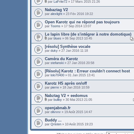
par
LaFrite72
» 17 Mars 2015 21:26
Nabaztag V2
par
alexlight
» 23 Fév 2016 19:22
Open Karotz qui ne répond pas toujours
par
Tooms
» 17 Sep 2014 13:07
Le lapin libre (de s'intégrer à notre domotique)
par
blues
» 06 Sep 2013 10:45
[résolu] Synthèse vocale
par
duky
» 27 Jan 2016 11:18
Caméra du Karotz
par
stefanski
» 27 Jan 2016 20:58
[Résolu] Karotz : Erreur couldn't connect host
par
lolo70400
» 01 Jan 2015 13:41
Karotz HS après on/off
par
pierre
» 18 Jan 2016 10:59
Nabztag V2 + eedomus
par
bullby
» 30 Mai 2013 21:05
openjabnab.fr
par
olivvvv
» 19 Août 2015 14:47
Buddy ...
par
Qristen
» 10 Août 2015 19:23