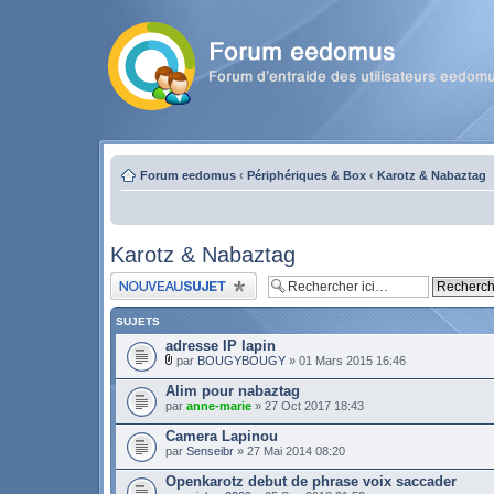
Forum eedomus
‹
Périphériques & Box
‹
Karotz & Nabaztag
Karotz & Nabaztag
Publier un nouveau sujet
SUJETS
adresse IP lapin
par
BOUGYBOUGY
» 01 Mars 2015 16:46
Alim pour nabaztag
par
anne-marie
» 27 Oct 2017 18:43
Camera Lapinou
par
Senseibr
» 27 Mai 2014 08:20
Openkarotz debut de phrase voix saccader