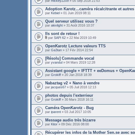
par
mickey2209
» 05 Sep 2018 21:53
Adoption Karotz...caméra récalcitrante et autres
par
Kebiel
» 01 Juin 2019 08:11
Quel serveur utilisez vous ?
par
alexlight
» 31 Août 2016 10:37
Ils sont de retour !
par
SAPI 62
» 22 Mai 2019 10:49
OpenKarotz Lecture valeurs TTS
par
Ga3tan
» 17 Fév 2014 22:54
[Résolu] Commande vocal
par
yvandul
» 04 Mars 2019 12:28
Assistant google + IFTTT + eeDomus + OpenKa
par
Grokiff
» 20 Jan 2018 18:39
Nabaztag v2 + Nano à vendre
par
jacques67
» 05 Juil 2018 12:13
photos depuis l'exterrieur
par
Grokiff
» 30 Mars 2018 16:11
Caméra OpenKarotz - Bug
par
iparent
» 03 Juil 2017 10:05
Message audio très bizarre
par
Kitor
» 09 Déc 2016 08:00
Récupérer les infos de la Mother Sen.se avec 