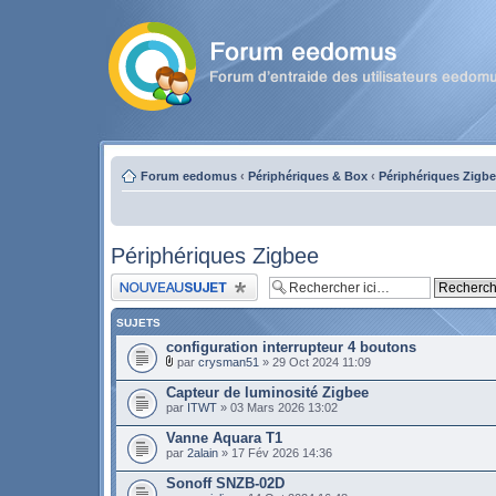
Forum eedomus
‹
Périphériques & Box
‹
Périphériques Zigb
Périphériques Zigbee
Publier un nouveau sujet
SUJETS
configuration interrupteur 4 boutons
par
crysman51
» 29 Oct 2024 11:09
Capteur de luminosité Zigbee
par
ITWT
» 03 Mars 2026 13:02
Vanne Aquara T1
par
2alain
» 17 Fév 2026 14:36
Sonoff SNZB-02D