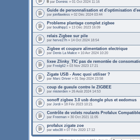
par
Dominic
» 01 Oct 2024 11:16
Guide de personnalisation et d'optimisation d
par
joinflawless
» 02 Déc 2024 03:44
Probleme plantage complet zigbee
par
boulihipp1
» 13 Déc 2023 16:09
relais Zigbee sur pile
par
herve27h
» 14 Oct 2024 18:54
Zigbee et coupure alimentation electrique
par
Denis La Malice
» 10 Avr 2024 10:20
lixee Zlinky_TIC pas de remontée de consomati
par
Fredg62
» 03 Nov 2023 17:21
Zigate USB - Avec quoi utiliser ?
par
Marc Driver
» 01 Sep 2024 23:58
coup de gueule contre le ZIGBEE
par
misterden
» 26 Août 2024 14:53
sonoff zigbee 3.0 usb dongle plus et eedomus
par
Jordi
» 18 Fév 2023 10:21
Contrôle de volets roulants Profalux Compatible
par
Freeman
» 30 Oct 2021 11:05
profalux zigate zoe
par
wbo38
» 07 Fév 2020 17:12