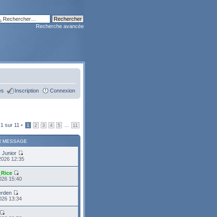
Recherche avancée
es
Inscription
Connexion
e
1
sur
11
•
...
1
2
3
4
5
11
R MESSAGE
s Junior
2026 12:35
_Rice
2026 15:40
erden
2026 13:34