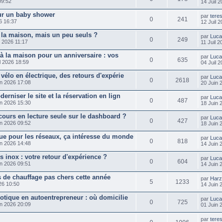
09:52
14 Juil 
ur un baby shower
par
tere
0
241
6 16:37
12 Juil 
 la maison, mais un peu seuls ?
par
Luc
0
249
l 2026 11:17
11 Juil 
if à la maison pour un anniversaire : vos
par
Luc
0
635
l 2026 18:59
04 Juil 
vélo en électrique, des retours d'expérie
par
Luc
0
2618
n 2026 17:08
20 Juin 
erniser le site et la réservation en lign
par
Luc
0
487
n 2026 15:30
18 Juin 
cours en lecture seule sur le dashboard ?
par
Luc
0
427
n 2026 09:52
18 Juin 
ue pour les réseaux, ça intéresse du monde
par
Luc
0
818
n 2026 14:48
14 Juin 
 inox : votre retour d'expérience ?
par
Luc
0
604
n 2026 09:51
14 Juin 
s de chauffage pas chers cette année
par
Harz
5
1233
26 10:50
14 Juin 
motique en autoentrepreneur : où domicilie
par
Luc
0
725
n 2026 20:09
01 Juin 
par
tere