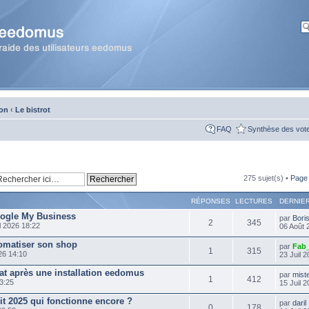
ion
‹
Le bistrot
FAQ
Synthèse des vot
275 sujet(s) •
Pag
RÉPONSES
LECTURES
DERNIE
oogle My Business
par
Bori
2
345
l 2026 18:22
06 Août 
tomatiser son shop
par
Fab
1
315
26 14:10
23 Juil 
at après une installation eedomus
par
mist
1
412
3:25
15 Juil 
t 2025 qui fonctionne encore ?
par
daril
0
178