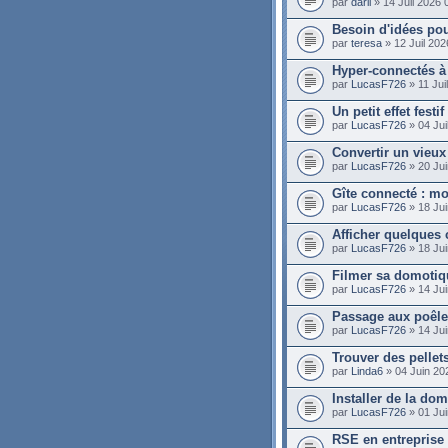
par
daril
» 14 Juil 2026 
Besoin d'idées po
par
teresa
» 12 Juil 202
Hyper-connectés à
par
LucasF726
» 11 Jui
Un petit effet fest
par
LucasF726
» 04 Jui
Convertir un vieux 
par
LucasF726
» 20 Jui
Gîte connecté : mod
par
LucasF726
» 18 Jui
Afficher quelques 
par
LucasF726
» 18 Jui
Filmer sa domotiq
par
LucasF726
» 14 Jui
Passage aux poêles
par
LucasF726
» 14 Jui
Trouver des pellet
par
Linda6
» 04 Juin 20
Installer de la do
par
LucasF726
» 01 Jui
RSE en entreprise