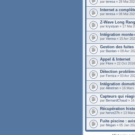
par
teresa
» 28 Mai 202
Internet a complè
par
teresa
» 08 Mai 202
Z-Wave Long Ran
par
krystyan
» 17 Mai 2
Intégration monte-
par
Vienna
» 15 Avr 202
Gestion des fuite
par
Bastian
» 09 Avr 20
Appel & Internet
par
Flore
» 22 Oct 2016
Détection problème
par
Ferriza
» 03 Avr 20
Intégration domot
par
Alinetran
» 16 Mars 
Capteurs qui réag
par
BernardChaud
» 16
Récupération histo
par
herve27h
» 13 Mars
Fuite piscine : av
par
Megan
» 05 Jan 20