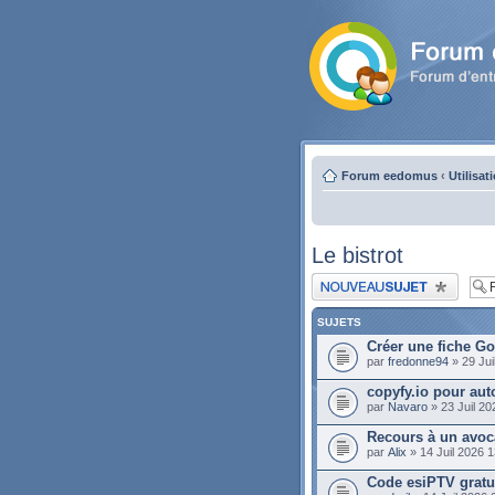
Forum eedomus
‹
Utilisat
Le bistrot
Publier un nouveau sujet
SUJETS
Créer une fiche G
par
fredonne94
» 29 Jui
copyfy.io pour au
par
Navaro
» 23 Juil 20
Recours à un avoc
par
Alix
» 14 Juil 2026 1
Code esiPTV gratui