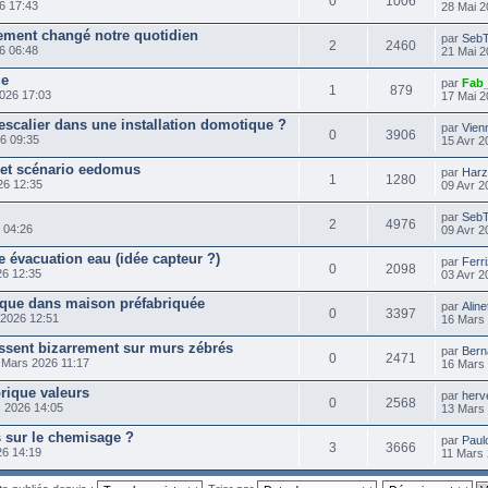
0
1006
6 17:43
28 Mai 2
tement changé notre quotidien
par
Seb
2
2460
6 06:48
21 Mai 2
ge
par
Fab
1
879
026 17:03
17 Mai 2
escalier dans une installation domotique ?
par
Vien
0
3906
6 09:35
15 Avr 2
s et scénario eedomus
par
Harz
1
1280
26 12:35
09 Avr 2
par
Seb
2
4976
 04:26
09 Avr 2
 évacuation eau (idée capteur ?)
par
Ferr
0
2098
26 12:35
03 Avr 2
ique dans maison préfabriquée
par
Aline
0
3397
2026 12:51
16 Mars
issent bizarrement sur murs zébrés
par
Bern
0
2471
 Mars 2026 11:17
16 Mars 
rique valeurs
par
herv
0
2568
 2026 14:05
13 Mars
is sur le chemisage ?
par
Paul
3
3666
26 14:19
11 Mars 