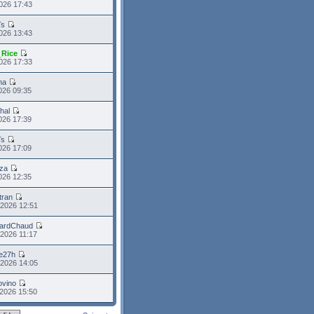
026 17:43
Ts
026 13:43
_Rice
026 17:33
na
026 09:35
hal
026 17:39
Ts
026 17:09
iza
026 12:35
tran
 2026 12:51
ardChaud
2026 11:17
e27h
 2026 14:05
ovino
2026 15:50