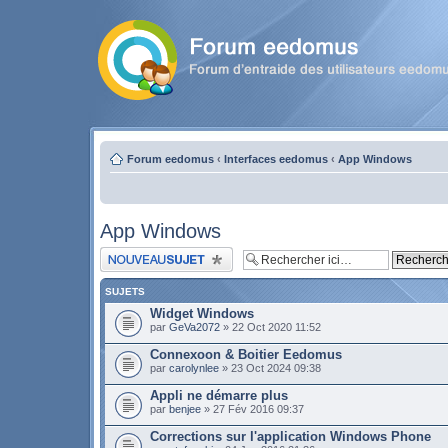
Forum eedomus
‹
Interfaces eedomus
‹
App Windows
App Windows
Publier un nouveau sujet
SUJETS
Widget Windows
par
GeVa2072
» 22 Oct 2020 11:52
Connexoon & Boitier Eedomus
par
carolynlee
» 23 Oct 2024 09:38
Appli ne démarre plus
par
benjee
» 27 Fév 2016 09:37
Corrections sur l'application Windows Phone