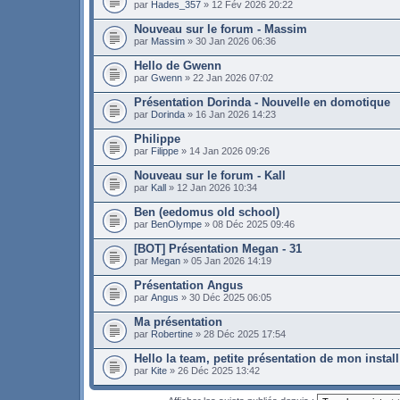
par
Hades_357
» 12 Fév 2026 20:22
Nouveau sur le forum - Massim
par
Massim
» 30 Jan 2026 06:36
Hello de Gwenn
par
Gwenn
» 22 Jan 2026 07:02
Présentation Dorinda - Nouvelle en domotique
par
Dorinda
» 16 Jan 2026 14:23
Philippe
par
Filippe
» 14 Jan 2026 09:26
Nouveau sur le forum - Kall
par
Kall
» 12 Jan 2026 10:34
Ben (eedomus old school)
par
BenOlympe
» 08 Déc 2025 09:46
[BOT] Présentation Megan - 31
par
Megan
» 05 Jan 2026 14:19
Présentation Angus
par
Angus
» 30 Déc 2025 06:05
Ma présentation
par
Robertine
» 28 Déc 2025 17:54
Hello la team, petite présentation de mon install
par
Kite
» 26 Déc 2025 13:42