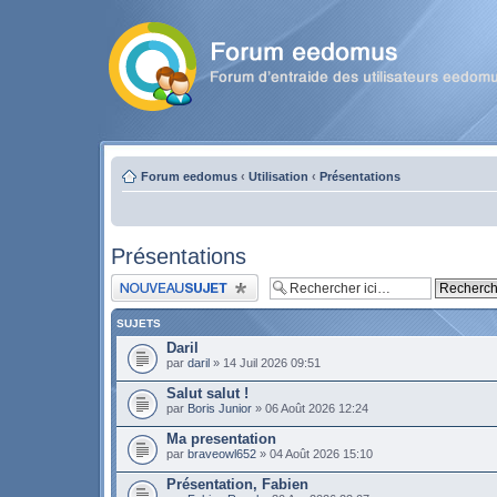
Forum eedomus
‹
Utilisation
‹
Présentations
Présentations
Publier un nouveau sujet
SUJETS
Daril
par
daril
» 14 Juil 2026 09:51
Salut salut !
par
Boris Junior
» 06 Août 2026 12:24
Ma presentation
par
braveowl652
» 04 Août 2026 15:10
Présentation, Fabien