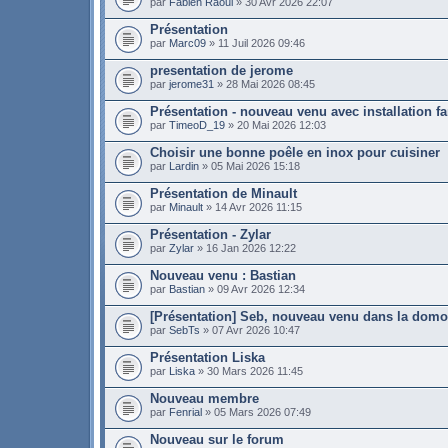
par
Fabien Raoul
» 30 Avr 2026 22:07
Présentation
par
Marc09
» 11 Juil 2026 09:46
presentation de jerome
par
jerome31
» 28 Mai 2026 08:45
Présentation - nouveau venu avec installation fa
par
TimeoD_19
» 20 Mai 2026 12:03
Choisir une bonne poêle en inox pour cuisiner
par
Lardin
» 05 Mai 2026 15:18
Présentation de Minault
par
Minault
» 14 Avr 2026 11:15
Présentation - Zylar
par
Zylar
» 16 Jan 2026 12:22
Nouveau venu : Bastian
par
Bastian
» 09 Avr 2026 12:34
[Présentation] Seb, nouveau venu dans la domo
par
SebTs
» 07 Avr 2026 10:47
Présentation Liska
par
Liska
» 30 Mars 2026 11:45
Nouveau membre
par
Fenrial
» 05 Mars 2026 07:49
Nouveau sur le forum