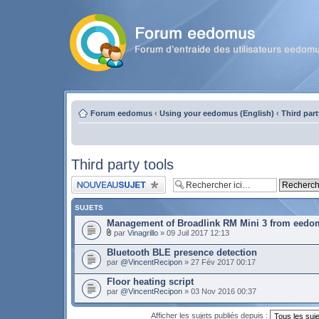
Forum eedomus
‹
Using your eedomus (English)
‹
Third part
Third party tools
Publier un nouveau sujet
SUJETS
Management of Broadlink RM Mini 3 from eed
par
Vinagrillo
» 09 Juil 2017 12:13
Bluetooth BLE presence detection
par
@VincentRecipon
» 27 Fév 2017 00:17
Floor heating script
par
@VincentRecipon
» 03 Nov 2016 00:37
Afficher les sujets publiés depuis :