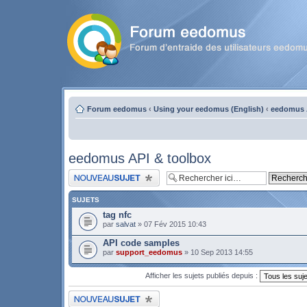
Forum eedomus
‹
Using your eedomus (English)
‹
eedomus 
eedomus API & toolbox
Publier un nouveau sujet
SUJETS
tag nfc
par
salvat
» 07 Fév 2015 10:43
API code samples
par
support_eedomus
» 10 Sep 2013 14:55
Afficher les sujets publiés depuis :
Publier un nouveau sujet