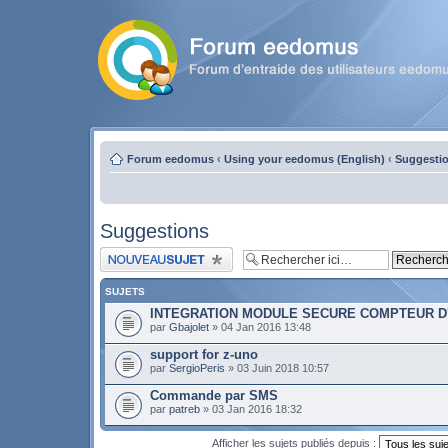
Forum eedomus
‹
Using your eedomus (English)
‹
Suggesti
Suggestions
Publier un nouveau sujet
SUJETS
INTEGRATION MODULE SECURE COMPTEUR D
par
Gbajolet
» 04 Jan 2016 13:48
support for z-uno
par
SergioPeris
» 03 Juin 2018 10:57
Commande par SMS
par
patreb
» 03 Jan 2016 18:32
Afficher les sujets publiés depuis :