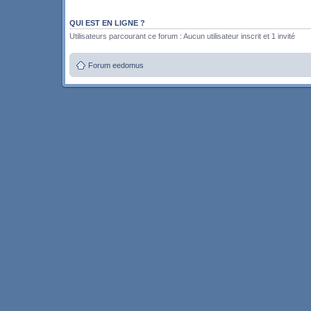
QUI EST EN LIGNE ?
Utilisateurs parcourant ce forum : Aucun utilisateur inscrit et 1 invité
Forum eedomus