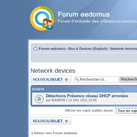
Forum eedomus
‹
Box & Devices (English)
‹
Network devices
Network devices
Publier un nouveau sujet
SUJETS
Détections Présence réseau DHCP erronées
par
Eric6578
» 21 Déc 2021 23:00
Afficher les sujets publiés depuis :
Publier un nouveau sujet
Retour vers Forum eedomus