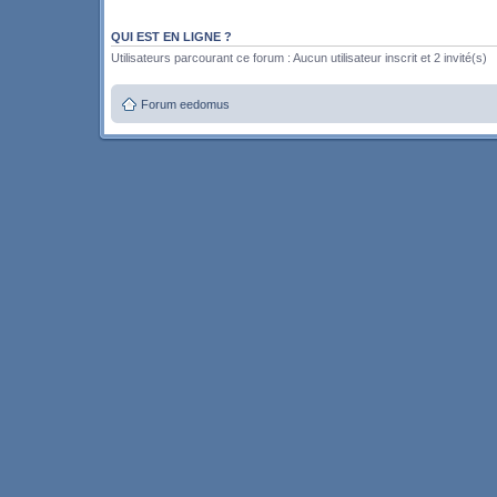
QUI EST EN LIGNE ?
Utilisateurs parcourant ce forum : Aucun utilisateur inscrit et 2 invité(s)
Forum eedomus