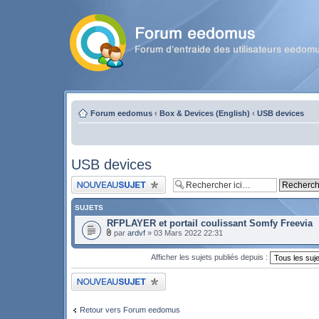
Forum eedomus
‹
Box & Devices (English)
‹
USB devices
USB devices
Publier un nouveau sujet
SUJETS
RFPLAYER et portail coulissant Somfy Freevia
par
ardvf
» 03 Mars 2022 22:31
Afficher les sujets publiés depuis :
Publier un nouveau sujet
Retour vers Forum eedomus