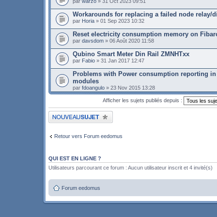
par
warzo
» 31 Oct 2023 09:51
Workarounds for replacing a failed node relay/
par
Horia
» 01 Sep 2023 10:32
Reset electricity consumption memory on Fib
par
davsdom
» 06 Août 2020 11:58
Qubino Smart Meter Din Rail ZMNHTxx
par
Fabio
» 31 Jan 2017 12:47
Problems with Power consumption reporting i
modules
par
fdoangulo
» 23 Nov 2015 13:28
Afficher les sujets publiés depuis :
Publier un nouveau sujet
Retour vers Forum eedomus
QUI EST EN LIGNE ?
Utilisateurs parcourant ce forum : Aucun utilisateur inscrit et 4 invité(s)
Forum eedomus