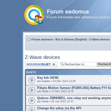
Forum eedomus
‹
Box & Devices (English)
‹
Z-Wave devices
Z-Wave devices
Publier un nouveau sujet
SUJETS
Key fob GEN5
par
icanas
» 24 Déc 2014 12:58
Fibaro Motion Sensor (FGMS-001) Battery FYI 
par
Horia
» 12 Nov 2022 11:32
Qubino ZMNHBD1, one relay not working anymor
par
Horia
» 30 Jan 2022 15:47
Change the value via the API