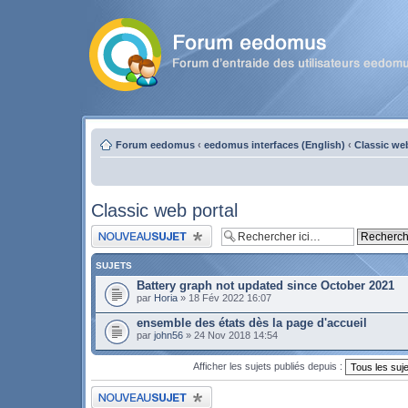
Forum eedomus
‹
eedomus interfaces (English)
‹
Classic we
Classic web portal
Publier un nouveau sujet
SUJETS
Battery graph not updated since October 2021
par
Horia
» 18 Fév 2022 16:07
ensemble des états dès la page d'accueil
par
john56
» 24 Nov 2018 14:54
Afficher les sujets publiés depuis :
Publier un nouveau sujet