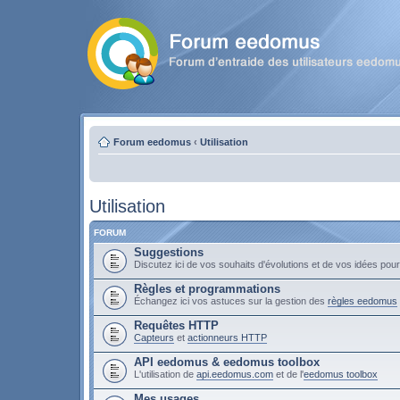
Forum eedomus
‹
Utilisation
Utilisation
FORUM
Suggestions
Discutez ici de vos souhaits d'évolutions et de vos idées po
Règles et programmations
Échangez ici vos astuces sur la gestion des
règles eedomus
Requêtes HTTP
Capteurs
et
actionneurs HTTP
API eedomus & eedomus toolbox
L'utilisation de
api.eedomus.com
et de l'
eedomus toolbox
Mes usages