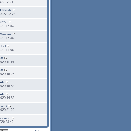
2022 12:21
FUNstyle
2022 08:24
TNOW
021 16:53
Meunier
021 13:38
cbel
021 14:06
l20
2020 11:16
l20
2020 16:28
TAR
2020 16:52
TAR
2020 14:32
masB
2020 21:20
elamort
020 23:42