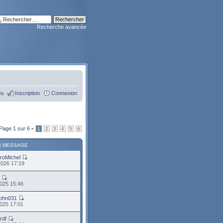
Recherche avancée
es
Inscription
Connexion
Page
1
sur
6
•
1
2
3
4
5
6
R MESSAGE
roMichel
2026 17:19
a
025 15:46
john031
025 17:01
rdf