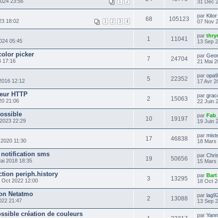
2024 23:56
31 Déc 
1
2
par
Kitor
68
105123
23 18:02
07 Nov 
1
2
3
4
par
thry
1
11041
024 05:45
13 Sep 
olor picker
par
Geor
7
24704
 17:16
21 Mai 2
par
opa
5
22352
2016 12:12
17 Avr 2
teur HTTP
par
grac
2
15063
20 21:06
22 Juin 
ossible
par
Fab
10
19197
 2023 22:29
19 Juin 
par
mist
17
46838
 2020 11:30
18 Mars
 notification sms
par
Chri
19
50656
ai 2018 18:35
15 Mars
ction periph.history
par
Bart
3
13295
 Oct 2022 12:00
18 Oct 2
on Netatmo
par
lag9
2
13088
022 21:47
13 Sep 
ssible création de couleurs
par
Yan