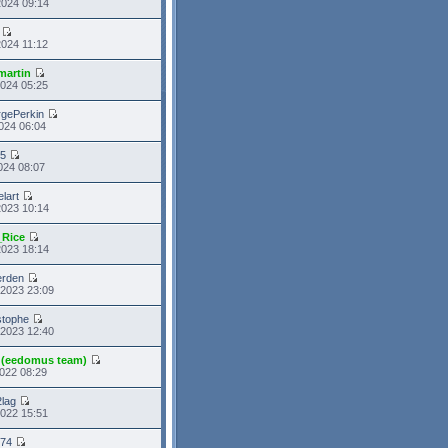
2024 09:14
2024 11:12
martin
2024 05:25
gePerkin
024 06:04
95
024 08:07
elart
2023 10:14
_Rice
2023 18:14
erden
 2023 23:09
stophe
 2023 12:40
 (eedomus team)
022 08:29
2lag
2022 15:51
n74