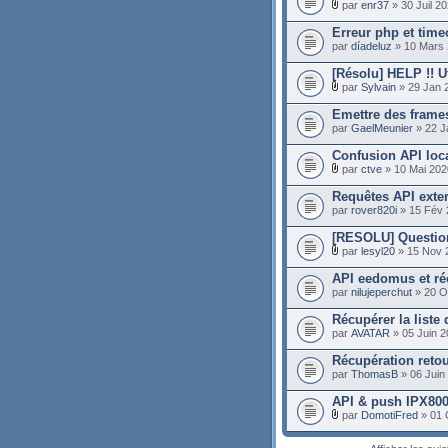
par
enr37
» 30 Juil 2
Erreur php et tim
par
díadeluz
» 10 Mars 
[Résolu] HELP !! Ut
par
Sylvain
» 29 Jan 
Emettre des frame
par
GaelMeunier
» 22 J
Confusion API loca
par
ctve
» 10 Mai 202
Requêtes API exte
par
rover820i
» 15 Fév 
[RESOLU] Question
par
lesyl20
» 15 Nov 
API eedomus et ré
par
nilujeperchut
» 20 O
Récupérer la liste
par
AVATAR
» 05 Juin 2
Récupération retour
par
ThomasB
» 06 Juin
API & push IPX80
par
DomotiFred
» 01 