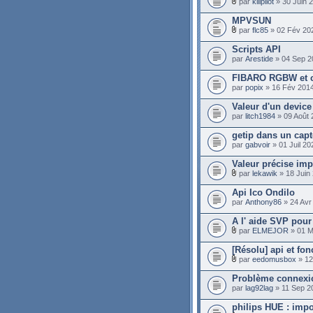
par
killpilot
» 30 Juin 
MPVSUN
par
flc85
» 02 Fév 20
Scripts API
par
Arestide
» 04 Sep 2
FIBARO RGBW et c
par
popix
» 16 Fév 2014
Valeur d'un device
par
litch1984
» 09 Août 
getip dans un cap
par
gabvoir
» 01 Juil 20
Valeur précise imp
par
lekawik
» 18 Juin
Api Ico Ondilo
par
Anthony86
» 24 Avr
A l' aide SVP pour
par
ELMEJOR
» 01 M
[Résolu] api et fon
par
eedomusbox
» 12
Problème connexi
par
lag92lag
» 11 Sep 2
philips HUE : impo