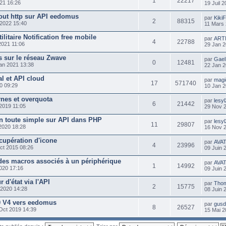
1
22217
021 16:26
19 Juil 
eout http sur API eedomus
par
Kiki
2
88315
2022 15:40
11 Mars 
ilitaire Notification free mobile
par
AR
4
22788
2021 11:06
29 Jan 2
s sur le réseau Zwave
par
Gael
0
12481
an 2021 13:38
22 Jan 2
l et API cloud
par
magi
17
571740
0 09:29
10 Jan 2
rnes et overquota
par
lesy
6
21442
2019 11:05
29 Nov 
 toute simple sur API dans PHP
par
lesy
11
29807
2020 18:28
16 Nov 
cupération d'icone
par
AVA
4
23996
ct 2015 08:26
09 Juin 
 des macros associés à un périphérique
par
AVA
1
14992
020 17:16
09 Juin 
 d'état via l'API
par
Tho
2
15775
 2020 14:28
08 Juin 
0 V4 vers eedomus
par
gusd
8
26527
Oct 2019 14:39
15 Mai 2