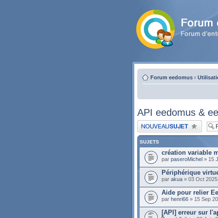
Forum eedomus
‹
Utilisat
API eedomus & ee
Publier un nouveau sujet
SUJETS
création variable
par
paseroMichel
» 15 J
Périphérique virtu
par
akua
» 03 Oct 2025
Aide pour relier E
par
henri66
» 15 Sep 20
[API] erreur sur l'