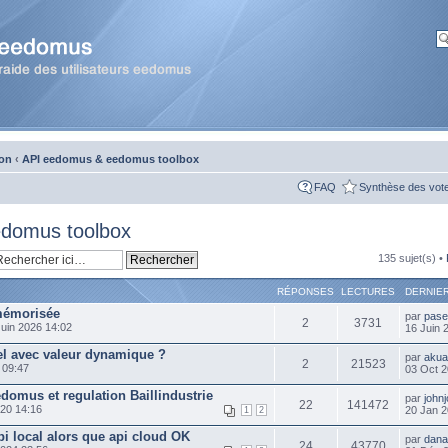
ion
‹
API eedomus & eedomus toolbox
FAQ
Synthèse des vot
domus toolbox
135 sujet(s) •
RÉPONSES
LECTURES
DERNIE
 mémorisée
par
pase
2
3731
uin 2026 14:02
16 Juin 
el avec valeur dynamique ?
par
aku
2
21523
 09:47
03 Oct 2
edomus et regulation Baillindustrie
par
john
22
141472
20 14:16
20 Jan 2
1
2
api local alors que api cloud OK
par
dana
24
43770