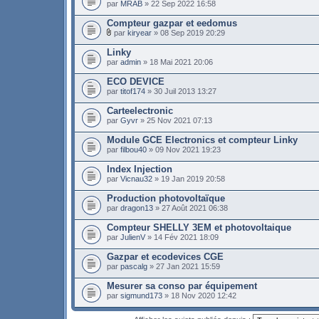
par
MRAB
» 22 Sep 2022 16:58
Compteur gazpar et eedomus
par
kiryear
» 08 Sep 2019 20:29
Linky
par
admin
» 18 Mai 2021 20:06
ECO DEVICE
par
titof174
» 30 Juil 2013 13:27
Carteelectronic
par
Gyvr
» 25 Nov 2021 07:13
Module GCE Electronics et compteur Linky
par
filbou40
» 09 Nov 2021 19:23
Index Injection
par
Vicnau32
» 19 Jan 2019 20:58
Production photovoltaïque
par
dragon13
» 27 Août 2021 06:38
Compteur SHELLY 3EM et photovoltaique
par
JulienV
» 14 Fév 2021 18:09
Gazpar et ecodevices CGE
par
pascalg
» 27 Jan 2021 15:59
Mesurer sa conso par équipement
par
sigmund173
» 18 Nov 2020 12:42