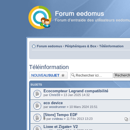
Forum eedomus
‹
Périphériques & Box
‹
Téléinformation
Téléinformation
Publier un nouveau sujet
SUJETS
Ecocompteur Legrand compatibilité
par
Chris59
» 13 Jan 2025 14:32
eco device
par
woodrunner
» 10 Mars 2024 15:51
[Store] Tempo EDF
par
cvideau
» 11 Fév 2013 13:23
Lixee et Zigate+ V2