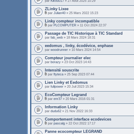
par
Kikou017
» 27 Août 2025 10:29
ZLinky Lixee
par
Julian40
» 25 Mars 2022 15:23
Linky compteur incompatible
par
PLCOMPUTER
» 11 Oct 2024 22:37
Passage de TIC Historique à TIC Standard
par
fab_web
» 18 Mars 2024 18:31
eedomus , linky, écodévice, enphase
par
woodrunner
» 10 Mars 2024 14:54
Compteur journalier elec
par
borazy
» 23 Oct 2023 14:43
Intensité souscrite
par
ftyteca
» 25 Sep 2023 07:44
Lien Linky et Eedomus
par
fullpower
» 20 Juil 2023 15:34
EcoCompteur Legrand
par
enr37
» 20 Mars 2016 01:31
Information Linky
par
dudu62
» 21 Nov 2022 16:33
Comportement interface ecodevices
par
pascalg
» 22 Oct 2022 17:17
Panne ecocompteur LEGRAND