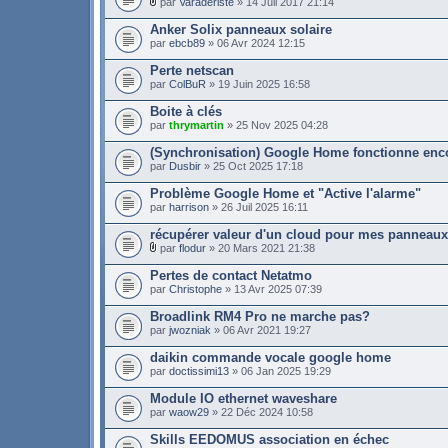
par
Varaderiste
» 14 Juil 2017 21:14
Anker Solix panneaux solaire
par
ebcb89
» 06 Avr 2024 12:15
Perte netscan
par
ColBuR
» 19 Juin 2025 16:58
Boite à clés
par
thrymartin
» 25 Nov 2025 04:28
(Synchronisation) Google Home fonctionne enc
par
Dusbir
» 25 Oct 2025 17:18
Problème Google Home et "Active l'alarme"
par
harrison
» 26 Juil 2025 16:11
récupérer valeur d'un cloud pour mes panneaux
par
flodur
» 20 Mars 2021 21:38
Pertes de contact Netatmo
par
Christophe
» 13 Avr 2025 07:39
Broadlink RM4 Pro ne marche pas?
par
jwozniak
» 06 Avr 2021 19:27
daikin commande vocale google home
par
doctissimi13
» 06 Jan 2025 19:29
Module IO ethernet waveshare
par
waow29
» 22 Déc 2024 10:58
Skills EEDOMUS association en échec