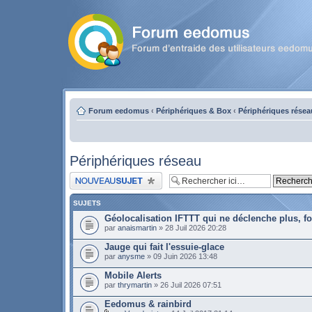
Forum eedomus
‹
Périphériques & Box
‹
Périphériques résea
Périphériques réseau
Publier un nouveau sujet
SUJETS
Géolocalisation IFTTT qui ne déclenche plus, 
par
anaismartin
» 28 Juil 2026 20:28
Jauge qui fait l'essuie-glace
par
anysme
» 09 Juin 2026 13:48
Mobile Alerts
par
thrymartin
» 26 Juil 2026 07:51
Eedomus & rainbird