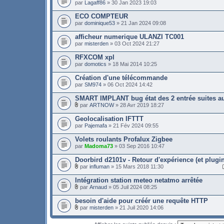
par
Lagaff86
» 30 Jan 2023 19:03
ECO COMPTEUR
par
dominique53
» 21 Jan 2024 09:08
afficheur numerique ULANZI TC001
par
misterden
» 03 Oct 2024 21:27
RFXCOM xpl
par
domotics
» 18 Mai 2014 10:25
Création d'une télécommande
par
SM974
» 06 Oct 2024 14:42
SMART IMPLANT bug état des 2 entrée suites au
par
ARTNOW
» 28 Avr 2019 18:27
Geolocalisation IFTTT
par
Pajemafa
» 21 Fév 2024 09:55
Volets roulants Profalux Zigbee
par
Madoma73
» 03 Sep 2016 10:47
Doorbird d2101v - Retour d'expérience (et plugi
par
influman
» 15 Mars 2018 11:30
Intégration station meteo netatmo arrêtée
par
Arnaud
» 05 Juil 2024 08:25
besoin d'aide pour créér une requête HTTP
par
misterden
» 21 Juil 2020 14:06