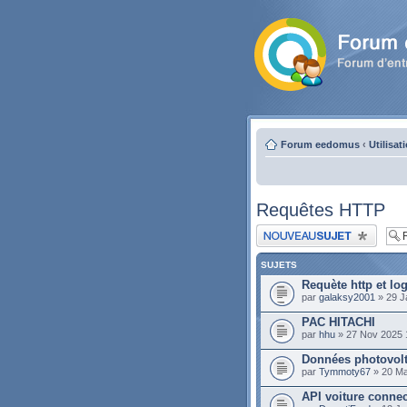
Forum eedomus
‹
Utilisat
Requêtes HTTP
Publier un nouveau sujet
SUJETS
Requète http et lo
par
galaksy2001
» 29 J
PAC HITACHI
par
hhu
» 27 Nov 2025 
Données photovo
par
Tymmoty67
» 20 Ma
API voiture conne