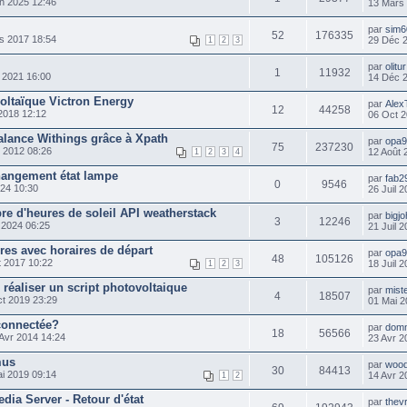
n 2025 12:46
13 Mars
par
sim6
52
176335
s 2017 18:54
29 Déc 
1
2
3
par
olitur
1
11932
 2021 16:00
14 Déc 
voltaïque Victron Energy
par
Alex
12
44258
2018 12:12
06 Oct 2
balance Withings grâce à Xpath
par
opa
75
237230
 2012 08:26
12 Août 
1
2
3
4
hangement état lampe
par
fab2
0
9546
024 10:30
26 Juil 
e d'heures de soleil API weatherstack
par
bigj
3
12246
 2024 06:25
21 Juil 
res avec horaires de départ
par
opa
48
105126
 2017 10:22
18 Juil 
1
2
3
 réaliser un script photovoltaique
par
mist
4
18507
t 2019 23:29
01 Mai 2
connectée?
par
dom
18
56566
Avr 2014 14:24
23 Avr 2
mus
par
wood
30
84413
i 2019 09:14
14 Avr 2
1
2
dia Server - Retour d'état
par
thev