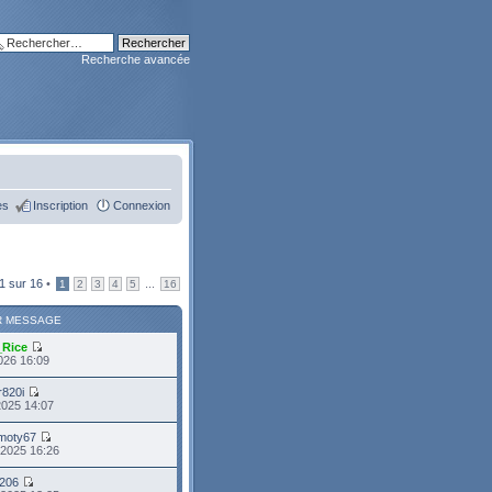
Recherche avancée
es
Inscription
Connexion
1
sur
16
•
...
1
2
3
4
5
16
R MESSAGE
_Rice
026 16:09
r820i
2025 14:07
moty67
 2025 16:26
i206