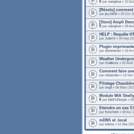
par
xianghua
» 10 Aoû
[Résolu] comment 
par
jluc2808
» 28 Oct 2
[Store] Ampli De
par
xianghua
» 08 Aoû
HELP : Requête HT
par
JulienV
» 04 Sep 20
Plugin imprimant
par
dommarion
» 16 Avr
Weather Undergrou
par
Ouillieres
» 05 Août
Comment faire une
par
misterden
» 19 Nov
Pilotage Chaudièr
par
onpjf
» 06 Mars 202
Module Wifi Shell
par
KikiFUNstyle
» 06
Eteindre un nas
par
frenchdm
» 08 Avr 
mDNS et .local
par
iclems
» 01 Mai 202