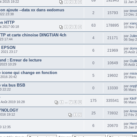
69
192943
t 2015 19:22
11 Jan 2
1
2
3
4
on ajoute --data xx dans eedomus
par
timot
2
15793
022 23:38
13 Déc 
non HTTP
par
xian
63
178895
t 2017 00:18
10 Nov 
1
2
3
4
TP et carte chinoise DINGTIAN 4ch
par
Juli
4
21171
23 17:44
06 Sep 
e EPSON
par
dom
6
21969
 2021 23:17
25 Août 
nd : Erreur de lecture
par
Ouill
0
10649
 2023 10:29
05 Août 
 icone qui change en fonction
par
mist
5
19602
 2016 20:42
29 Mars
e via bus BSB
par
onpjf
0
13330
3 22:22
06 Mars
y
par
Kiki
175
335541
 Août 2019 16:28
...
06 Mars
1
7
8
9
 SYNOLOGY
par
Arna
25
73932
2016 19:12
12 Fév 
1
2
par
Herr
6
20670
0 12:35
25 Jan 2