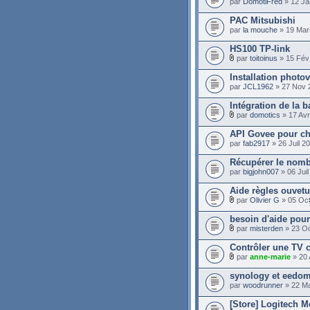
par
DomotiFred
» 12 Ja
PAC Mitsubishi
par
la mouche
» 19 Mar
HS100 TP-link
par
toitoinus
» 15 Fév
Installation photo
par
JCL1962
» 27 Nov 
Intégration de la 
par
domotics
» 17 Avr
API Govee pour c
par
fab2917
» 26 Juil 2
Récupérer le nombr
par
bigjohn007
» 06 Juil
Aide règles ouvetu
par
Olivier G
» 05 Oct
besoin d'aide pour
par
misterden
» 23 Oc
Contrôler une TV 
par
anne-marie
» 20 
synology et eedo
par
woodrunner
» 22 Ma
[Store] Logitech Me