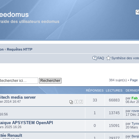
ion
‹
Requêtes HTTP
FAQ
Synthèse des vot
384 sujet(s) •
Page
RÉPONSES
LECTURES
DERNIE
gitech media server
par
Fab
33
66883
an 2014 16:47
06 Avr 2
1
2
par
rove
1
13745
16:56
17 Déc 
ltaique APSYSTEM OpenAPI
par
Tym
0
15091
rs 2025 16:26
20 Mars
ctée Renault
par
Benj
1
29377