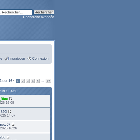
Recherche avancée
es
Inscription
Connexion
1
sur
16
•
...
1
2
3
4
5
16
R MESSAGE
_Rice
026 16:09
r820i
2025 14:07
moty67
 2025 16:26
i206