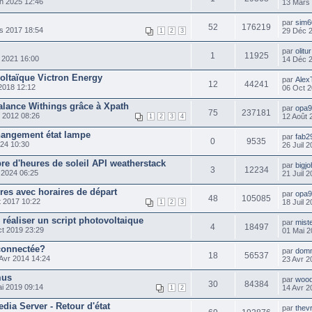
n 2025 12:46
13 Mars
par
sim6
52
176219
s 2017 18:54
29 Déc 
1
2
3
par
olitur
1
11925
 2021 16:00
14 Déc 
voltaïque Victron Energy
par
Alex
12
44241
2018 12:12
06 Oct 2
balance Withings grâce à Xpath
par
opa
75
237181
 2012 08:26
12 Août 
1
2
3
4
hangement état lampe
par
fab2
0
9535
024 10:30
26 Juil 
e d'heures de soleil API weatherstack
par
bigj
3
12234
 2024 06:25
21 Juil 
res avec horaires de départ
par
opa
48
105085
 2017 10:22
18 Juil 
1
2
3
 réaliser un script photovoltaique
par
mist
4
18497
t 2019 23:29
01 Mai 2
connectée?
par
dom
18
56537
Avr 2014 14:24
23 Avr 2
mus
par
wood
30
84384
i 2019 09:14
14 Avr 2
1
2
dia Server - Retour d'état
par
thev