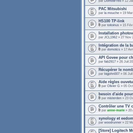
par
DomotiFred
» 12 Ja
PAC Mitsubishi
par
la mouche
» 19 Mar
HS100 TP-link
par
toitoinus
» 15 Fév
Installation photo
par
JCL1962
» 27 Nov 
Intégration de la 
par
domotics
» 17 Avr
API Govee pour c
par
fab2917
» 26 Juil 2
Récupérer le nombr
par
bigjohn007
» 06 Juil
Aide règles ouvetu
par
Olivier G
» 05 Oct
besoin d'aide pour
par
misterden
» 23 Oc
Contrôler une TV 
par
anne-marie
» 20 
synology et eedo
par
woodrunner
» 22 Ma
[Store] Logitech Me