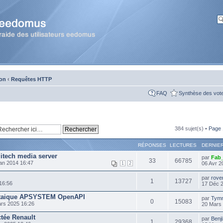
ion
‹
Requêtes HTTP
FAQ
Synthèse des vot
384 sujet(s) •
Page
RÉPONSES
LECTURES
DERNIE
gitech media server
par
Fab
33
66785
an 2014 16:47
06 Avr 2
1
2
par
rove
1
13727
16:56
17 Déc 
ltaique APSYSTEM OpenAPI
par
Tym
0
15083
rs 2025 16:26
20 Mars
ctée Renault
par
Benj
1
29368