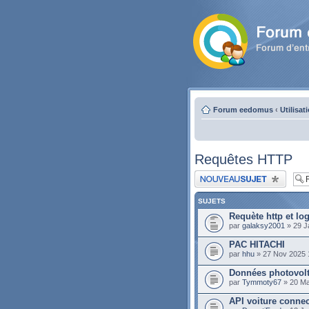
Forum eedomus
‹
Utilisat
Requêtes HTTP
Publier un nouveau sujet
SUJETS
Requète http et lo
par
galaksy2001
» 29 J
PAC HITACHI
par
hhu
» 27 Nov 2025 
Données photovo
par
Tymmoty67
» 20 Ma
API voiture conne