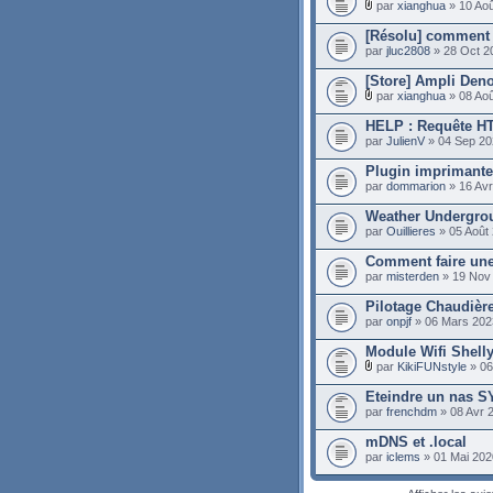
par
xianghua
» 10 Aoû
[Résolu] comment 
par
jluc2808
» 28 Oct 2
[Store] Ampli De
par
xianghua
» 08 Aoû
HELP : Requête HT
par
JulienV
» 04 Sep 20
Plugin imprimant
par
dommarion
» 16 Avr
Weather Undergrou
par
Ouillieres
» 05 Août
Comment faire une
par
misterden
» 19 Nov
Pilotage Chaudièr
par
onpjf
» 06 Mars 202
Module Wifi Shell
par
KikiFUNstyle
» 06
Eteindre un nas
par
frenchdm
» 08 Avr 
mDNS et .local
par
iclems
» 01 Mai 202