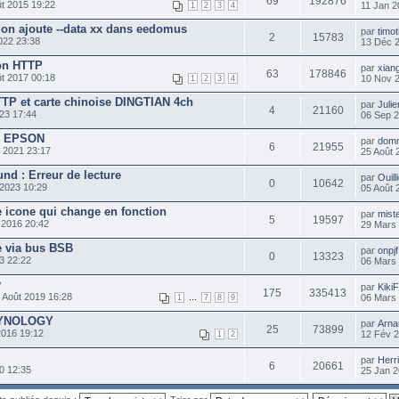
69
192876
t 2015 19:22
11 Jan 2
1
2
3
4
on ajoute --data xx dans eedomus
par
timot
2
15783
022 23:38
13 Déc 
non HTTP
par
xian
63
178846
t 2017 00:18
10 Nov 
1
2
3
4
TP et carte chinoise DINGTIAN 4ch
par
Juli
4
21160
23 17:44
06 Sep 
e EPSON
par
dom
6
21955
 2021 23:17
25 Août 
nd : Erreur de lecture
par
Ouill
0
10642
 2023 10:29
05 Août 
 icone qui change en fonction
par
mist
5
19597
 2016 20:42
29 Mars
e via bus BSB
par
onpjf
0
13323
3 22:22
06 Mars
y
par
Kiki
175
335413
 Août 2019 16:28
...
06 Mars
1
7
8
9
 SYNOLOGY
par
Arna
25
73899
2016 19:12
12 Fév 
1
2
par
Herr
6
20661
0 12:35
25 Jan 2