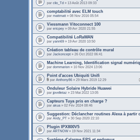
par
clio_Td
» 13 Août 2013 09:33
comptabilité avec ELM touch
par
mattmatt
» 08 Nov 2016 05:54
Viessmann Vitoconnect 100
par
ericpey
» 09 Avr 2020 21:55
Compatibilité LoRaWAN
par
yann69
» 19 Avr 2020 10:50
Création tableau de contrôle mural
par
Jackoncept
» 26 Oct 2022 06:41
Machine Learning, Identification signal numériqu
par
dommarion
» 10 Nov 2024 13:06
Point d'acces Ubiquiti Unifi
par
Anthony86
» 29 Mars 2019 12:29
Onduleur Solaire Hybride Huawei
par
jpvelletaz
» 23 Mai 2022 13:05
Capteurs Tuya pris en charge ?
par
akua
» 02 Fév 2024 08:46
Suggestion: Déclancher routines Alexa à partir
par
Andy_PT
» 30 Sep 2020 22:10
Plugin IPX800V5
par
ARTNOW
» 19 Nov 2021 11:34
Systéme d'alarme EPS et eedomus