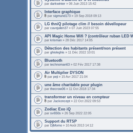
par
darkwinter
» 06 Juin 2013 15:42
Interface graphique
par
sigmund173
» 19 Sep 2018 09:13
LG thniQ pilotage clim // besoin dévellopeur
par
cavejulien37
» 07 Juin 2023 07:55
API Magic Home Wifi ? (contrôleur ruban LED Wi
par
krisman
» 28 Déc 2017 14:05
Détection des habitants présent/non présent
par
ghisleghis
» 11 Déc 2022 10:01
Bluetooth
par
technoman63
» 02 Fév 2017 17:38
Air Multiplier DYSON
par
peji
» 15 Avr 2017 21:04
une âme charitable pour plugin
par
thecrow06
» 11 Oct 2018 17:34
transformer un niveau en compteur
par
Jackoncept
» 22 Oct 2022 09:53
Zodiac Exo iQ
par
sv650s
» 26 Sep 2022 22:05
Support du RTSP
par
DjMomo
» 10 Août 2013 14:12