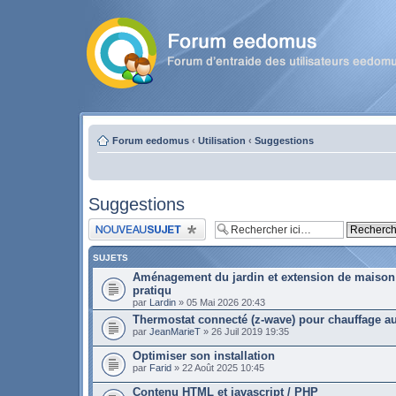
Forum eedomus
‹
Utilisation
‹
Suggestions
Suggestions
Publier un nouveau sujet
SUJETS
Aménagement du jardin et extension de maison 
pratiqu
par
Lardin
» 05 Mai 2026 20:43
Thermostat connecté (z-wave) pour chauffage au 
par
JeanMarieT
» 26 Juil 2019 19:35
Optimiser son installation
par
Farid
» 22 Août 2025 10:45
Contenu HTML et javascript / PHP