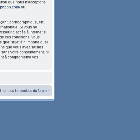
et/ou que nous n’acceptons
w.phpbb.com/
ou
çant, pornographique, etc.
ernationale. Si vous ne
sseur d’accès à internet si
de ces conditions. Vous
e quel sujet à n’importe quel
ions que vous avez saisies
e sans votre consentement, ni
ant à compromettre vos
imer tous les cookies du forum
•