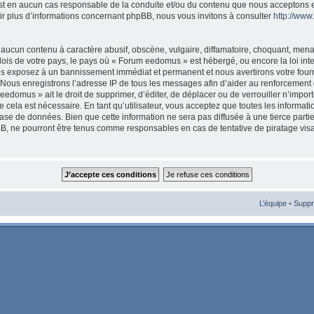
est en aucun cas responsable de la conduite et/ou du contenu que nous acceptons 
ir plus d’informations concernant phpBB, nous vous invitons à consulter
http://ww
aucun contenu à caractère abusif, obscène, vulgaire, diffamatoire, choquant, mena
 lois de votre pays, le pays où « Forum eedomus » est hébergé, ou encore la loi int
s exposez à un bannissement immédiat et permanent et nous avertirons votre fourni
Nous enregistrons l’adresse IP de tous les messages afin d’aider au renforcement 
eedomus » ait le droit de supprimer, d’éditer, de déplacer ou de verrouiller n’import
cela est nécessaire. En tant qu’utilisateur, vous acceptez que toutes les informat
ase de données. Bien que cette information ne sera pas diffusée à une tierce parti
, ne pourront être tenus comme responsables en cas de tentative de piratage vis
L’équipe
•
Suppr