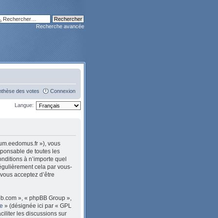
Recherche avancée
nthèse des votes
Connexion
Langue:
rum.eedomus.fr »), vous
sponsable de toutes les
nditions à n’importe quel
égulièrement cela par vous-
 vous acceptez d’être
pbb.com », « phpBB Group »,
le
» (désignée ici par « GPL
ciliter les discussions sur