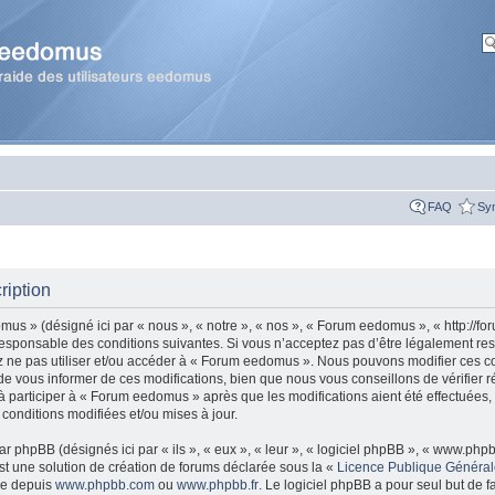
FAQ
Sy
ription
s » (désigné ici par « nous », « notre », « nos », « Forum eedomus », « http://fo
esponsable des conditions suivantes. Si vous n’acceptez pas d’être légalement re
ez ne pas utiliser et/ou accéder à « Forum eedomus ». Nous pouvons modifier ces co
 vous informer de ces modifications, bien que nous vous conseillons de vérifier r
 participer à « Forum eedomus » après que les modifications aient été effectuées,
onditions modifiées et/ou mises à jour.
r phpBB (désignés ici par « ils », « eux », « leur », « logiciel phpBB », « www.ph
t une solution de création de forums déclarée sous la «
Licence Publique Généra
gée depuis
www.phpbb.com
ou
www.phpbb.fr
. Le logiciel phpBB a pour seul but de fa