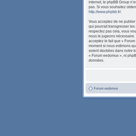
internet, le phpBB Group n’
pas. Si vous souhaitez obten
http://www.phpbb.fr/
.
Vous acceptez de ne publier 
qui pourrait transgresser les
respectez pas cela, vous vou
nous le jugeons nécessaire. 
acceptez le fait que « Forum 
moment si nous estimons que 
soient stockées dans notre b
« Forum eedomus », ni phpBB
données.
Forum eedomus