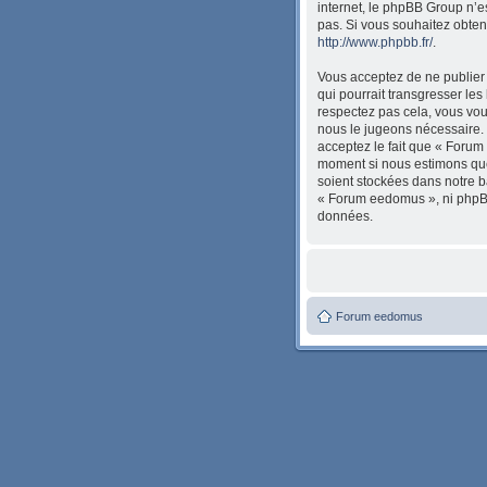
internet, le phpBB Group n’
pas. Si vous souhaitez obten
http://www.phpbb.fr/
.
Vous acceptez de ne publier 
qui pourrait transgresser les
respectez pas cela, vous vou
nous le jugeons nécessaire. 
acceptez le fait que « Forum 
moment si nous estimons que 
soient stockées dans notre b
« Forum eedomus », ni phpBB
données.
Forum eedomus