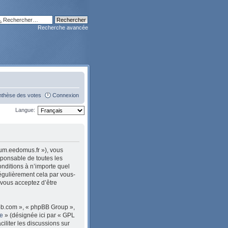
Recherche avancée
nthèse des votes
Connexion
Langue:
rum.eedomus.fr »), vous
sponsable de toutes les
nditions à n’importe quel
égulièrement cela par vous-
 vous acceptez d’être
pbb.com », « phpBB Group »,
le
» (désignée ici par « GPL
ciliter les discussions sur