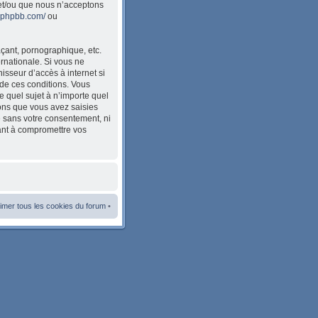
et/ou que nous n’acceptons
w.phpbb.com/
ou
çant, pornographique, etc.
ernationale. Si vous ne
sseur d’accès à internet si
de ces conditions. Vous
e quel sujet à n’importe quel
ions que vous avez saisies
e sans votre consentement, ni
ant à compromettre vos
imer tous les cookies du forum
•