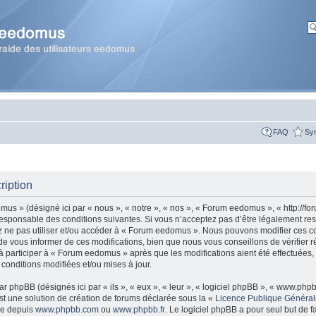
FAQ
Sy
ription
s » (désigné ici par « nous », « notre », « nos », « Forum eedomus », « http://fo
esponsable des conditions suivantes. Si vous n’acceptez pas d’être légalement re
ez ne pas utiliser et/ou accéder à « Forum eedomus ». Nous pouvons modifier ces co
 vous informer de ces modifications, bien que nous vous conseillons de vérifier r
 participer à « Forum eedomus » après que les modifications aient été effectuées,
onditions modifiées et/ou mises à jour.
r phpBB (désignés ici par « ils », « eux », « leur », « logiciel phpBB », « www.ph
t une solution de création de forums déclarée sous la «
Licence Publique Généra
gée depuis
www.phpbb.com
ou
www.phpbb.fr
. Le logiciel phpBB a pour seul but de fa