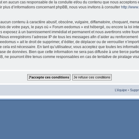
est en aucun cas responsable de la conduite et/ou du contenu que nous acceptons 
ir plus d’informations concernant phpBB, nous vous invitons à consulter
http://ww
aucun contenu à caractère abusif, obscène, vulgaire, diffamatoire, choquant, mena
 lois de votre pays, le pays où « Forum eedomus » est hébergé, ou encore la loi int
s exposez à un bannissement immédiat et permanent et nous avertirons votre fourni
Nous enregistrons l’adresse IP de tous les messages afin d’aider au renforcement 
eedomus » ait le droit de supprimer, d’éditer, de déplacer ou de verrouiller n’import
cela est nécessaire. En tant qu’utilisateur, vous acceptez que toutes les informat
ase de données. Bien que cette information ne sera pas diffusée à une tierce parti
, ne pourront être tenus comme responsables en cas de tentative de piratage vis
L’équipe
•
Suppr