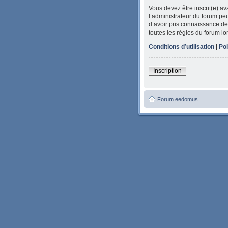
Vous devez être inscrit(e) a
l’administrateur du forum peu
d’avoir pris connaissance de 
toutes les règles du forum lo
Conditions d’utilisation
|
Pol
Inscription
Forum eedomus