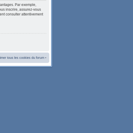
avantages. Par exemple,
ous inscrire, assurez-vous
ment consulter attentivement
imer tous les cookies du forum
•