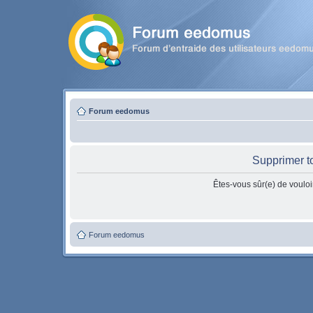
Forum eedomus
Supprimer t
Êtes-vous sûr(e) de vouloi
Forum eedomus