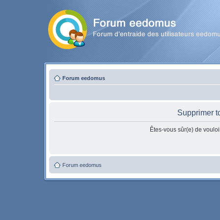
Forum eedomus
Supprimer t
Êtes-vous sûr(e) de vouloi
Forum eedomus