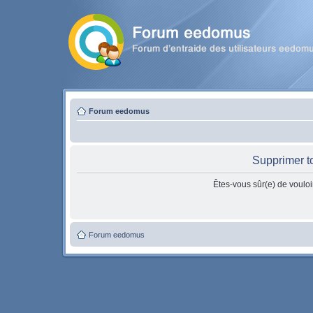
Forum eedomus
Supprimer t
Êtes-vous sûr(e) de vouloi
Forum eedomus