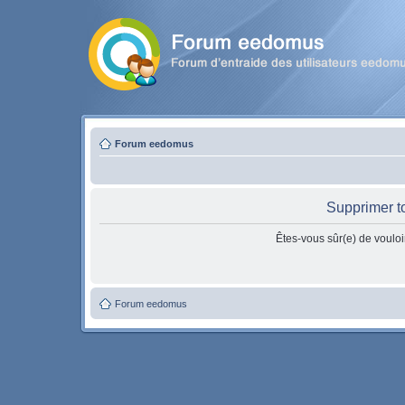
Forum eedomus
Supprimer t
Êtes-vous sûr(e) de vouloi
Forum eedomus