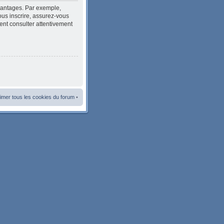
avantages. Par exemple,
ous inscrire, assurez-vous
ment consulter attentivement
imer tous les cookies du forum
•