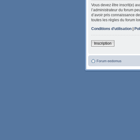
Vous devez être inscrit(e) a
l’administrateur du forum peu
d’avoir pris connaissance de 
toutes les règles du forum lo
Conditions d’utilisation
|
Pol
Inscription
Forum eedomus