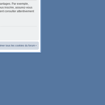
avantages. Par exemple,
ous inscrire, assurez-vous
ment consulter attentivement
imer tous les cookies du forum
•