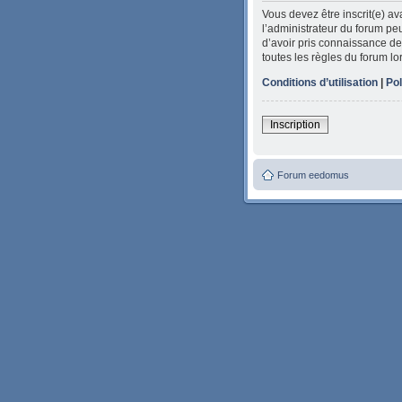
Vous devez être inscrit(e) a
l’administrateur du forum peu
d’avoir pris connaissance de 
toutes les règles du forum lo
Conditions d’utilisation
|
Pol
Inscription
Forum eedomus