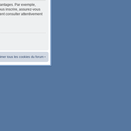
avantages. Par exemple,
ous inscrire, assurez-vous
ment consulter attentivement
imer tous les cookies du forum
•