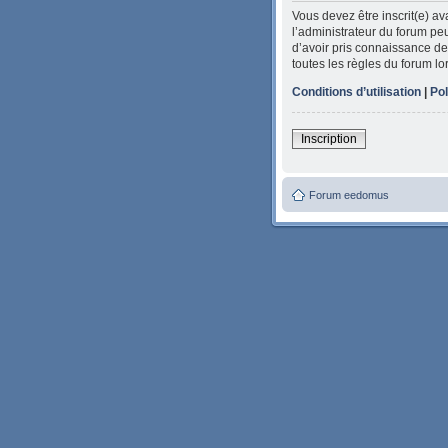
Vous devez être inscrit(e) a
l’administrateur du forum peu
d’avoir pris connaissance de 
toutes les règles du forum lo
Conditions d’utilisation
|
Pol
Inscription
Forum eedomus