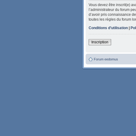
Vous devez être inscrit(e) a
l’administrateur du forum peu
d’avoir pris connaissance de 
toutes les règles du forum lo
Conditions d’utilisation
|
Pol
Inscription
Forum eedomus