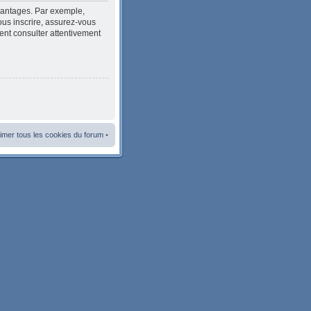
avantages. Par exemple,
ous inscrire, assurez-vous
ment consulter attentivement
imer tous les cookies du forum
•