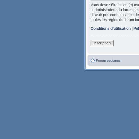
Vous devez être inscrit(e) a
l’administrateur du forum peu
d’avoir pris connaissance de 
toutes les règles du forum lo
Conditions d’utilisation
|
Pol
Inscription
Forum eedomus