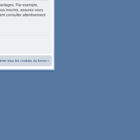
avantages. Par exemple,
ous inscrire, assurez-vous
ment consulter attentivement
imer tous les cookies du forum
•