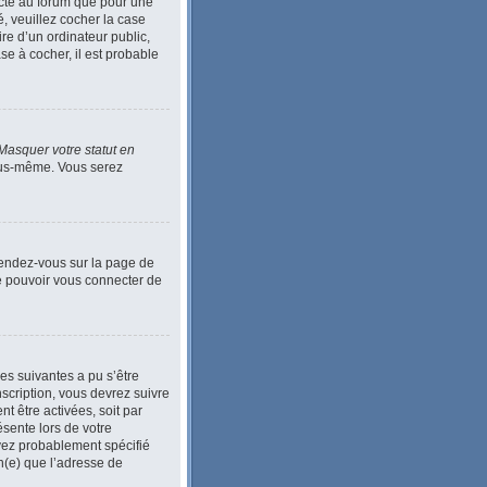
ecté au forum que pour une
é, veuillez cocher la case
e d’un ordinateur public,
se à cocher, il est probable
Masquer votre statut en
vous-même. Vous serez
 Rendez-vous sur la page de
de pouvoir vous connecter de
ses suivantes a pu s’être
scription, vous devrez suivre
t être activées, soit par
ésente lors de votre
 avez probablement spécifié
in(e) que l’adresse de