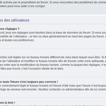
 a été activée par le propriétaire du forum. Si vous rencontrez des problèmes de co
kies peut vous aider à les corriger.
s des utilisateurs
mes réglages ?
nscrit, tous vos réglages sont stockés dans la base de données du forum. Si vous sou
ntrôle de l’utilisateur ; ce lien se situe généralement en haut des pages du forum
s et toutes vos préférences.
fichée soit réglée sur un fuseau horaire différent de celui dans lequel vous êtes. Si t
 de l’utilisateur et modifiez le fuseau horaire afin de trouver votre zone adéquate
lez noter que la modification du fuseau horaire, comme la plupart des réglages, n’e
n’êtes pas inscrit, c’est l’occasion idéale de le faire.
re mais l’heure n’est toujours pas correcte !
r correctement réglé le fuseau horaire et l’heure d’été mais que l’heure n’est toujour
rloge du serveur soit erronée. Veuillez contacter un administrateur afin de lui co
s la liste !