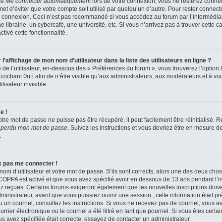
se
Me connecter automatiquement
lors de votre connexion, vous ne resterez conn
et d’éviter que votre compte soit utilisé par quelqu’un d’autre. Pour rester connect
 connexion. Ceci n’est pas recommandé si vous accédez au forum par l’intermédiair
brairie, un cybercafé, une université, etc. Si vous n’arrivez pas à trouver cette ca
tivé cette fonctionnalité.
affichage de mon nom d’utilisateur dans la liste des utilisateurs en ligne ?
de l’utilisateur, en-dessous des « Préférences du forum », vous trouverez l’option
n cochant
Oui
afin de n’être visible qu’aux administrateurs, aux modérateurs et à 
isateur invisible.
e !
tre mot de passe ne puisse pas être récupéré, il peut facilement être réinitialisé.
i perdu mon mot de passe
. Suivez les instructions et vous devriez être en mesure 
.
ux pas me connecter !
nom d’utilisateur et votre mot de passe. S’ils sont corrects, alors une des deux cho
a COPPA est activé et que vous avez spécifié avoir en dessous de 13 ans pendant l’in
z reçues. Certains forums exigeront également que les nouvelles inscriptions doiven
nistrateur, avant que vous puissiez ouvrir une session ; cette information était pr
çu un courriel, consultez les instructions. Si vous ne recevez pas de courriel, vous
ier électronique ou le courriel a été filtré en tant que pourriel. Si vous êtes certa
s avez spécifiée était correcte, essayez de contacter un administrateur.