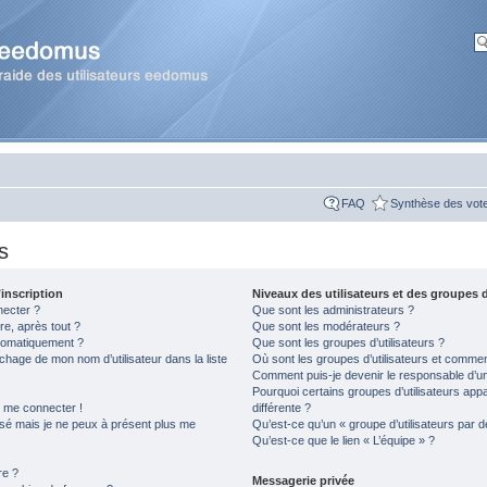
FAQ
Synthèse des vot
s
inscription
Niveaux des utilisateurs et des groupes d
necter ?
Que sont les administrateurs ?
re, après tout ?
Que sont les modérateurs ?
tomatiquement ?
Que sont les groupes d’utilisateurs ?
hage de mon nom d’utilisateur dans la liste
Où sont les groupes d’utilisateurs et comment
Comment puis-je devenir le responsable d’un 
Pourquoi certains groupes d’utilisateurs app
s me connecter !
différente ?
assé mais je ne peux à présent plus me
Qu’est-ce qu’un « groupe d’utilisateurs par d
Qu’est-ce que le lien « L’équipe » ?
re ?
Messagerie privée