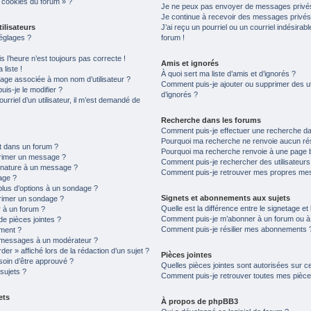
s cookies du forum » ?
Je ne peux pas envoyer de messages privés
Je continue à recevoir des messages privés n
ilisateurs
J’ai reçu un pourriel ou un courriel indésirab
églages ?
forum !
is l’heure n’est toujours pas correcte !
Amis et ignorés
liste !
À quoi sert ma liste d’amis et d’ignorés ?
age associée à mon nom d’utilisateur ?
Comment puis-je ajouter ou supprimer des uti
is-je le modifier ?
d’ignorés ?
ourriel d’un utilisateur, il m’est demandé de
Recherche dans les forums
Comment puis-je effectuer une recherche d
Pourquoi ma recherche ne renvoie aucun rés
t dans un forum ?
Pourquoi ma recherche renvoie à une page 
primer un message ?
Comment puis-je rechercher des utilisateurs
gnature à un message ?
Comment puis-je retrouver mes propres mes
age ?
plus d’options à un sondage ?
Signets et abonnements aux sujets
rimer un sondage ?
Quelle est la différence entre le signetage e
 à un forum ?
Comment puis-je m’abonner à un forum ou à u
de pièces jointes ?
Comment puis-je résilier mes abonnements 
ement ?
 messages à un modérateur ?
er » affiché lors de la rédaction d’un sujet ?
Pièces jointes
soin d’être approuvé ?
Quelles pièces jointes sont autorisées sur c
sujets ?
Comment puis-je retrouver toutes mes pièces
ets
À propos de phpBB3