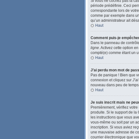
Si vous ne cochez pas la ca
période prédéfinie. Ceci perm
correspondante lors de votre
comme par exemple dans une li
qu’un administrateur ait désac
Haut
Comment puis-je empêcher l’
Dans le panneau de contrôle 
ligne
. Activez cette option e
compté(e) comme étant un util
Haut
J’ai perdu mon mot de pass
Pas de panique ! Bien que vo
connexion et cliquez sur
J’a
nouveau dans peu de temps
Haut
Je suis inscrit mais ne pe
Premièrement, vérifiez votre 
produite. Si le support de l
les instructions que vous ave
vous-même ou soit par un admi
inscription. Si vous aviez re
une mauvaise adresse de courr
courrier électronique que vou