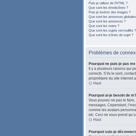
Puis-je utiliser de l’HTML ?
Que sont les émoticônes ?
Puis-je insérer des images ?
Que sont les annonces globales
Que sont les annonces ?
Que sont les notes ?
Que sont les sujets verrouillés ?
Que sont les icônes de sujet ?
Problèmes de connexio
Pourquoi ne puis-je pas me
Il y a plusieurs raisons qui 
corrects. S’ils le sont, cont
propriétaire du site internet 
Haut
Pourquoi ai-je besoin de m’i
Vous pouvez ne pas le faire, 
messages. Cependant, l’inscr
comme les avatars personnalis
etc. Ceci ne vous prend qu’u
Haut
Pourquoi suis-je déconnec