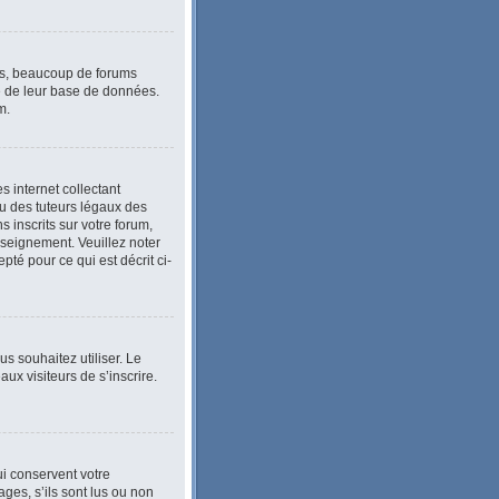
lus, beaucoup de forums
le de leur base de données.
m.
 internet collectant
u des tuteurs légaux des
inscrits sur votre forum,
nseignement. Veuillez noter
té pour ce qui est décrit ci-
ous souhaitez utiliser. Le
ux visiteurs de s’inscrire.
i conservent votre
ges, s’ils sont lus ou non