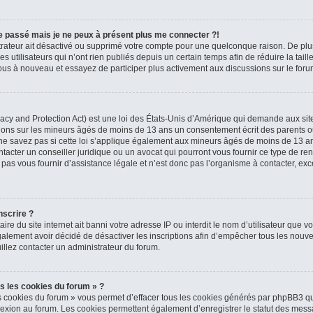
 le passé mais je ne peux à présent plus me connecter ?!
strateur ait désactivé ou supprimé votre compte pour une quelconque raison. De p
 utilisateurs qui n’ont rien publiés depuis un certain temps afin de réduire la tail
z-vous à nouveau et essayez de participer plus activement aux discussions sur le foru
cy and Protection Act) est une loi des États-Unis d’Amérique qui demande aux sites
tions sur les mineurs âgés de moins de 13 ans un consentement écrit des parents o
e savez pas si cette loi s’applique également aux mineurs âgés de moins de 13 ans 
tacter un conseiller juridique ou un avocat qui pourront vous fournir ce type de re
s vous fournir d’assistance légale et n’est donc pas l’organisme à contacter, excep
nscrire ?
taire du site internet ait banni votre adresse IP ou interdit le nom d’utilisateur que v
alement avoir décidé de désactiver les inscriptions afin d’empêcher tous les nouvea
illez contacter un administrateur du forum.
s les cookies du forum » ?
s cookies du forum » vous permet d’effacer tous les cookies générés par phpBB3 qu
nexion au forum. Les cookies permettent également d’enregistrer le statut des messa