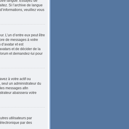
 votre langue. Essayez de
itez. Si l’archive de langue
d’informations, veuillez vous
ur. L’un d’entre eux peut être
mbre de messages à votre
 d’avatar et est
avatars et de décider de la
u forum et demandez-lui pour
vez à votre actif ou
, seul un administrateur du
 des messages afin
trateur abaissera votre
utres utilisateurs par
 électronique par des