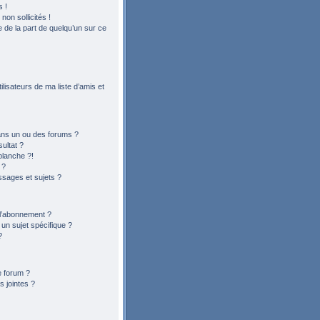
 !
on sollicités !
le de la part de quelqu’un sur ce
lisateurs de ma liste d’amis et
ans un ou des forums ?
ultat ?
blanche ?!
 ?
sages et sujets ?
t l’abonnement ?
n sujet spécifique ?
?
e forum ?
 jointes ?