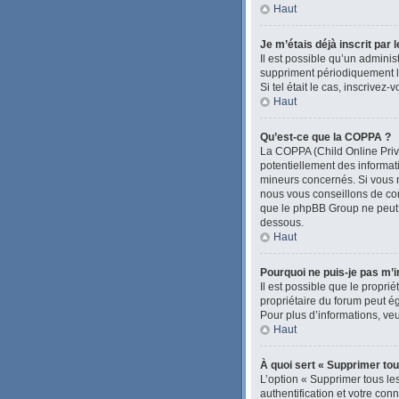
Haut
Je m’étais déjà inscrit par
Il est possible qu’un admini
suppriment périodiquement les
Si tel était le cas, inscrive
Haut
Qu’est-ce que la COPPA ?
La COPPA (Child Online Priva
potentiellement des informa
mineurs concernés. Si vous n
nous vous conseillons de con
que le phpBB Group ne peut pa
dessous.
Haut
Pourquoi ne puis-je pas m’i
Il est possible que le proprié
propriétaire du forum peut ég
Pour plus d’informations, veu
Haut
À quoi sert « Supprimer tou
L’option « Supprimer tous le
authentification et votre con