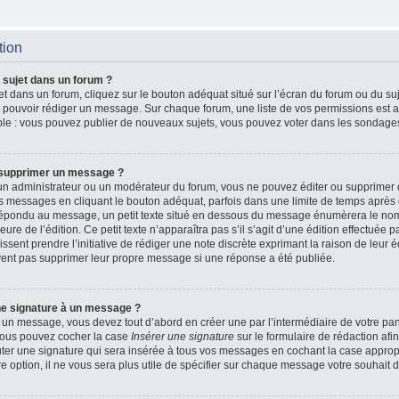
tion
 sujet dans un forum ?
t dans un forum, cliquez sur le bouton adéquat situé sur l’écran du forum ou du suj
de pouvoir rédiger un message. Sur chaque forum, une liste de vos permissions est a
le : vous pouvez publier de nouveaux sujets, vous pouvez voter dans les sondages
 supprimer un message ?
n administrateur ou un modérateur du forum, vous ne pouvez éditer ou supprimer
 messages en cliquant le bouton adéquat, parfois dans une limite de temps après q
 répondu au message, un petit texte situé en dessous du message énumèrera le nom
heure de l’édition. Ce petit texte n’apparaîtra pas s’il s’agit d’une édition effectué
issent prendre l’initiative de rédiger une note discrète exprimant la raison de leur é
vent pas supprimer leur propre message si une réponse a été publiée.
ne signature à un message ?
 un message, vous devez tout d’abord en créer une par l’intermédiaire de votre p
, vous pouvez cocher la case
Insérer une signature
sur le formulaire de rédaction afin
r une signature qui sera insérée à tous vos messages en cochant la case appropri
e option, il ne vous sera plus utile de spécifier sur chaque message votre souhait d