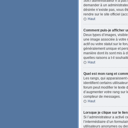
Soit l’administrateur n’a pas
demander à un administrateur 
désirée n’existe pas, vous êt
rendre sur le site officiel (
Haut
Comment puis-je afficher u
Deux types d’images, visibles
une image associée à votre 
actif ou votre statut sur le 
généralement unique et person
manière dont ils sont mis à d
quelles raisons a t-il souhait
Haut
Quel est mon rang et comme
Les rangs, qui apparaissent 
identifient certains utilisat
forum peut modifier le texte
d’augmenter votre rang sur l
compteur de messages.
Haut
Lorsque je clique sur le lie
Si l’administrateur a activé c
l’intermédiaire d’un formula
utilisateurs anonymes ou des