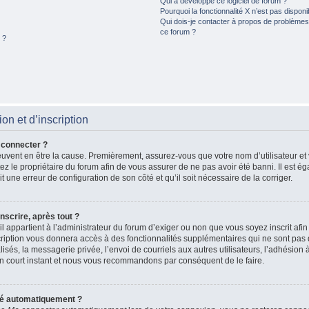
Qui a développé ce logiciel de forum ?
Pourquoi la fonctionnalité X n’est pas disponi
Qui dois-je contacter à propos de problèmes 
ce forum ?
 ?
n et d’inscription
 connecter ?
peuvent en être la cause. Premièrement, assurez-vous que votre nom d’utilisateur et
actez le propriétaire du forum afin de vous assurer de ne pas avoir été banni. Il est 
ait une erreur de configuration de son côté et qu’il soit nécessaire de la corriger.
nscrire, après tout ?
il appartient à l’administrateur du forum d’exiger ou non que vous soyez inscrit afi
iption vous donnera accès à des fonctionnalités supplémentaires qui ne sont pas d
és, la messagerie privée, l’envoi de courriels aux autres utilisateurs, l’adhésion à
n court instant et nous vous recommandons par conséquent de le faire.
té automatiquement ?