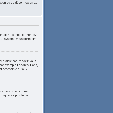
nnexion ou de déconnexion au
haitez les modifier, rendez-
. Ce système vous permettra
el était le cas, rendez-vous
, par exemple Londres, Paris,
st accessible qu’aux
s pas correcte, il est
mmuniquer ce problème.