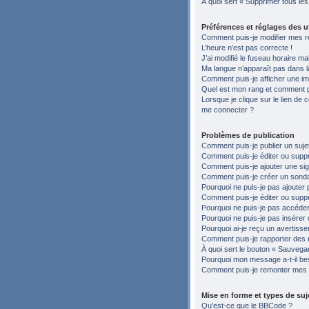
À quoi sert « Supprimer tous le
Préférences et réglages des ut
Comment puis-je modifier mes r
L’heure n’est pas correcte !
J’ai modifié le fuseau horaire ma
Ma langue n’apparaît pas dans la 
Comment puis-je afficher une im
Quel est mon rang et comment pu
Lorsque je clique sur le lien de c
me connecter ?
Problèmes de publication
Comment puis-je publier un suje
Comment puis-je éditer ou sup
Comment puis-je ajouter une si
Comment puis-je créer un sond
Pourquoi ne puis-je pas ajouter 
Comment puis-je éditer ou supp
Pourquoi ne puis-je pas accéder
Pourquoi ne puis-je pas insérer 
Pourquoi ai-je reçu un avertiss
Comment puis-je rapporter des
À quoi sert le bouton « Sauvegard
Pourquoi mon message a-t-il be
Comment puis-je remonter mes 
Mise en forme et types de suj
Qu’est-ce que le BBCode ?