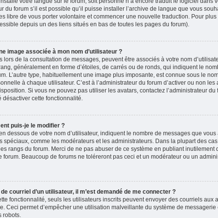
 installé votre langue sur le forum, soit personne n’a encore traduit le logiciel dans
du forum s’il est possible qu’il puisse installer l’archive de langue que vous souha
es libre de vous porter volontaire et commencer une nouvelle traduction. Pour plus 
accessible depuis un des liens situés en bas de toutes les pages du forum).
ne image associée à mon nom d’utilisateur ?
 lors de la consultation de messages, peuvent être associés à votre nom d’utilisate
rang, généralement en forme d’étoiles, de carrés ou de ronds, qui indiquent le no
forum. L’autre type, habituellement une image plus imposante, est connue sous le nom
nelle à chaque utilisateur. C’est à l’administrateur du forum d’activer ou non les 
isposition. Si vous ne pouvez pas utiliser les avatars, contactez l’administrateur d
é désactiver cette fonctionnalité.
nt puis-je le modifier ?
en dessous de votre nom d’utilisateur, indiquent le nombre de messages que vous a
eurs spéciaux, comme les modérateurs et les administrateurs. Dans la plupart des cas
 des rangs du forum. Merci de ne pas abuser de ce système en publiant inutilement
e forum. Beaucoup de forums ne toléreront pas ceci et un modérateur ou un adminis
n de courriel d’un utilisateur, il m’est demandé de me connecter ?
ette fonctionnalité, seuls les utilisateurs inscrits peuvent envoyer des courriels aux a
ire. Ceci permet d’empêcher une utilisation malveillante du système de messagerie
 robots.