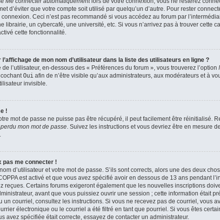
se
Me connecter automatiquement
lors de votre connexion, vous ne resterez conn
et d’éviter que votre compte soit utilisé par quelqu’un d’autre. Pour rester connect
 connexion. Ceci n’est pas recommandé si vous accédez au forum par l’intermédiair
brairie, un cybercafé, une université, etc. Si vous n’arrivez pas à trouver cette ca
tivé cette fonctionnalité.
affichage de mon nom d’utilisateur dans la liste des utilisateurs en ligne ?
de l’utilisateur, en-dessous des « Préférences du forum », vous trouverez l’option
n cochant
Oui
afin de n’être visible qu’aux administrateurs, aux modérateurs et à 
isateur invisible.
e !
tre mot de passe ne puisse pas être récupéré, il peut facilement être réinitialisé.
i perdu mon mot de passe
. Suivez les instructions et vous devriez être en mesure 
.
ux pas me connecter !
nom d’utilisateur et votre mot de passe. S’ils sont corrects, alors une des deux cho
a COPPA est activé et que vous avez spécifié avoir en dessous de 13 ans pendant l’in
z reçues. Certains forums exigeront également que les nouvelles inscriptions doiven
nistrateur, avant que vous puissiez ouvrir une session ; cette information était pr
çu un courriel, consultez les instructions. Si vous ne recevez pas de courriel, vous
ier électronique ou le courriel a été filtré en tant que pourriel. Si vous êtes certa
s avez spécifiée était correcte, essayez de contacter un administrateur.