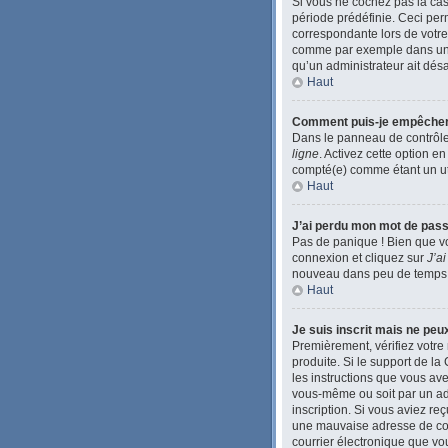
Si vous ne cochez pas la ca
période prédéfinie. Ceci perm
correspondante lors de votre
comme par exemple dans une li
qu’un administrateur ait désac
Haut
Comment puis-je empêcher l’
Dans le panneau de contrôle 
ligne
. Activez cette option e
compté(e) comme étant un util
Haut
J’ai perdu mon mot de pass
Pas de panique ! Bien que vo
connexion et cliquez sur
J’a
nouveau dans peu de temps
Haut
Je suis inscrit mais ne pe
Premièrement, vérifiez votre 
produite. Si le support de l
les instructions que vous ave
vous-même ou soit par un admi
inscription. Si vous aviez re
une mauvaise adresse de courr
courrier électronique que vou