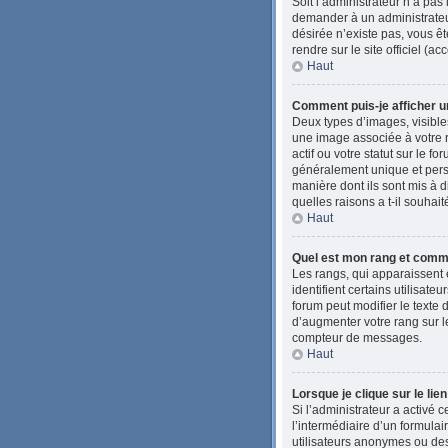
Soit l’administrateur n’a pas
demander à un administrateur 
désirée n’existe pas, vous êt
rendre sur le site officiel (
Haut
Comment puis-je afficher u
Deux types d’images, visibles
une image associée à votre 
actif ou votre statut sur le 
généralement unique et person
manière dont ils sont mis à d
quelles raisons a t-il souhait
Haut
Quel est mon rang et comme
Les rangs, qui apparaissent 
identifient certains utilisat
forum peut modifier le texte
d’augmenter votre rang sur l
compteur de messages.
Haut
Lorsque je clique sur le lie
Si l’administrateur a activé c
l’intermédiaire d’un formula
utilisateurs anonymes ou des