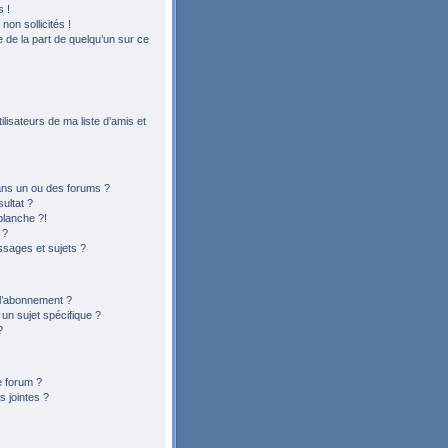
 !
on sollicités !
le de la part de quelqu’un sur ce
lisateurs de ma liste d’amis et
ans un ou des forums ?
ultat ?
blanche ?!
 ?
sages et sujets ?
t l’abonnement ?
n sujet spécifique ?
?
e forum ?
 jointes ?