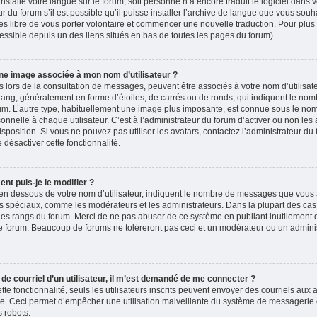
 installé votre langue sur le forum, soit personne n’a encore traduit le logiciel dans
du forum s’il est possible qu’il puisse installer l’archive de langue que vous souha
es libre de vous porter volontaire et commencer une nouvelle traduction. Pour plus 
accessible depuis un des liens situés en bas de toutes les pages du forum).
ne image associée à mon nom d’utilisateur ?
 lors de la consultation de messages, peuvent être associés à votre nom d’utilisate
rang, généralement en forme d’étoiles, de carrés ou de ronds, qui indiquent le no
forum. L’autre type, habituellement une image plus imposante, est connue sous le nom
nelle à chaque utilisateur. C’est à l’administrateur du forum d’activer ou non les 
isposition. Si vous ne pouvez pas utiliser les avatars, contactez l’administrateur d
é désactiver cette fonctionnalité.
nt puis-je le modifier ?
en dessous de votre nom d’utilisateur, indiquent le nombre de messages que vous a
eurs spéciaux, comme les modérateurs et les administrateurs. Dans la plupart des cas
 des rangs du forum. Merci de ne pas abuser de ce système en publiant inutilement
e forum. Beaucoup de forums ne toléreront pas ceci et un modérateur ou un adminis
n de courriel d’un utilisateur, il m’est demandé de me connecter ?
ette fonctionnalité, seuls les utilisateurs inscrits peuvent envoyer des courriels aux a
ire. Ceci permet d’empêcher une utilisation malveillante du système de messagerie
 robots.