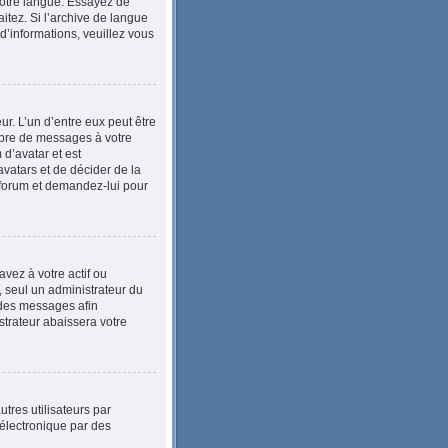
 votre langue. Essayez de
itez. Si l’archive de langue
d’informations, veuillez vous
ur. L’un d’entre eux peut être
mbre de messages à votre
 d’avatar et est
avatars et de décider de la
u forum et demandez-lui pour
vez à votre actif ou
, seul un administrateur du
 des messages afin
trateur abaissera votre
utres utilisateurs par
 électronique par des