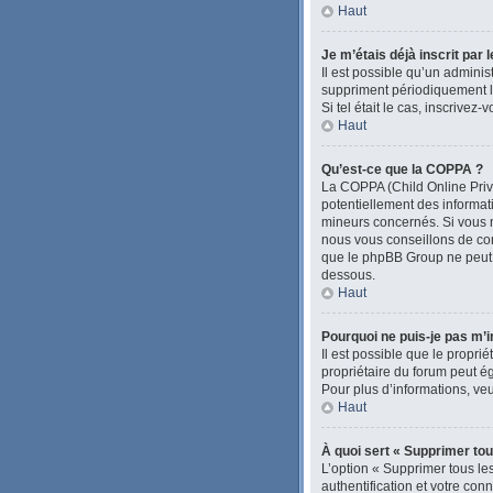
Haut
Je m’étais déjà inscrit par
Il est possible qu’un admini
suppriment périodiquement les
Si tel était le cas, inscrive
Haut
Qu’est-ce que la COPPA ?
La COPPA (Child Online Priva
potentiellement des informa
mineurs concernés. Si vous n
nous vous conseillons de con
que le phpBB Group ne peut pa
dessous.
Haut
Pourquoi ne puis-je pas m’i
Il est possible que le proprié
propriétaire du forum peut ég
Pour plus d’informations, veu
Haut
À quoi sert « Supprimer tou
L’option « Supprimer tous le
authentification et votre con