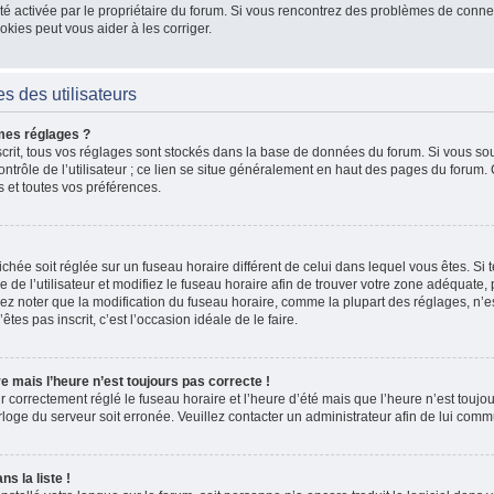
 a été activée par le propriétaire du forum. Si vous rencontrez des problèmes de co
kies peut vous aider à les corriger.
s des utilisateurs
mes réglages ?
nscrit, tous vos réglages sont stockés dans la base de données du forum. Si vous sou
ntrôle de l’utilisateur ; ce lien se situe généralement en haut des pages du forum
s et toutes vos préférences.
fichée soit réglée sur un fuseau horaire différent de celui dans lequel vous êtes. Si t
 de l’utilisateur et modifiez le fuseau horaire afin de trouver votre zone adéquate
lez noter que la modification du fuseau horaire, comme la plupart des réglages, n’e
n’êtes pas inscrit, c’est l’occasion idéale de le faire.
re mais l’heure n’est toujours pas correcte !
r correctement réglé le fuseau horaire et l’heure d’été mais que l’heure n’est toujour
rloge du serveur soit erronée. Veuillez contacter un administrateur afin de lui co
s la liste !