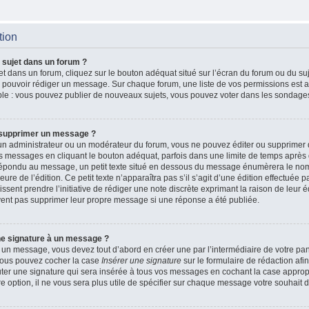
tion
 sujet dans un forum ?
t dans un forum, cliquez sur le bouton adéquat situé sur l’écran du forum ou du suj
de pouvoir rédiger un message. Sur chaque forum, une liste de vos permissions est a
le : vous pouvez publier de nouveaux sujets, vous pouvez voter dans les sondages
 supprimer un message ?
n administrateur ou un modérateur du forum, vous ne pouvez éditer ou supprimer
 messages en cliquant le bouton adéquat, parfois dans une limite de temps après q
 répondu au message, un petit texte situé en dessous du message énumèrera le nom
heure de l’édition. Ce petit texte n’apparaîtra pas s’il s’agit d’une édition effectué
issent prendre l’initiative de rédiger une note discrète exprimant la raison de leur é
vent pas supprimer leur propre message si une réponse a été publiée.
ne signature à un message ?
 un message, vous devez tout d’abord en créer une par l’intermédiaire de votre p
, vous pouvez cocher la case
Insérer une signature
sur le formulaire de rédaction afin
r une signature qui sera insérée à tous vos messages en cochant la case appropri
e option, il ne vous sera plus utile de spécifier sur chaque message votre souhait d