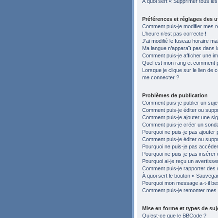
À quoi sert « Supprimer tous le
Préférences et réglages des ut
Comment puis-je modifier mes r
L’heure n’est pas correcte !
J’ai modifié le fuseau horaire ma
Ma langue n’apparaît pas dans la 
Comment puis-je afficher une im
Quel est mon rang et comment pu
Lorsque je clique sur le lien de c
me connecter ?
Problèmes de publication
Comment puis-je publier un suje
Comment puis-je éditer ou sup
Comment puis-je ajouter une si
Comment puis-je créer un sond
Pourquoi ne puis-je pas ajouter 
Comment puis-je éditer ou supp
Pourquoi ne puis-je pas accéder
Pourquoi ne puis-je pas insérer 
Pourquoi ai-je reçu un avertiss
Comment puis-je rapporter des
À quoi sert le bouton « Sauvegard
Pourquoi mon message a-t-il be
Comment puis-je remonter mes 
Mise en forme et types de suj
Qu’est-ce que le BBCode ?