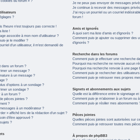
s cookies du forum » ?
Je ne peux pas envoyer de messages privés
Je continue à recevoir des messages privés n
ilisateurs
J’ai reçu un pourriel ou un courriel indésirab
églages ?
forum !
is l’heure n’est toujours pas correcte !
Amis et ignorés
liste !
À quoi sert ma liste d’amis et d’ignorés ?
age associée à mon nom d’utilisateur ?
Comment puis-je ajouter ou supprimer des uti
is-je le modifier ?
d’ignorés ?
ourriel d’un utilisateur, il m’est demandé de
Recherche dans les forums
Comment puis-je effectuer une recherche d
Pourquoi ma recherche ne renvoie aucun rés
t dans un forum ?
Pourquoi ma recherche renvoie à une page 
primer un message ?
Comment puis-je rechercher des utilisateurs
gnature à un message ?
Comment puis-je retrouver mes propres mes
age ?
plus d’options à un sondage ?
Signets et abonnements aux sujets
rimer un sondage ?
Quelle est la différence entre le signetage e
 à un forum ?
Comment puis-je m’abonner à un forum ou à u
de pièces jointes ?
Comment puis-je résilier mes abonnements 
ement ?
 messages à un modérateur ?
er » affiché lors de la rédaction d’un sujet ?
Pièces jointes
soin d’être approuvé ?
Quelles pièces jointes sont autorisées sur c
sujets ?
Comment puis-je retrouver toutes mes pièces
ets
À propos de phpBB3