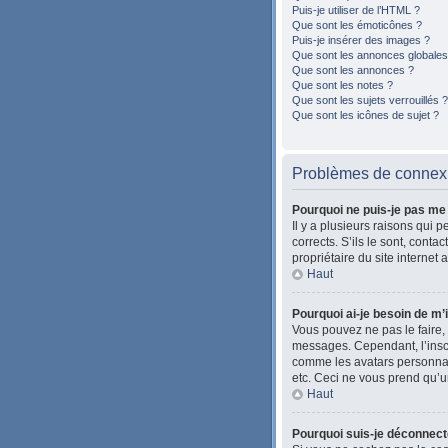
Puis-je utiliser de l’HTML ?
Que sont les émoticônes ?
Puis-je insérer des images ?
Que sont les annonces globales
Que sont les annonces ?
Que sont les notes ?
Que sont les sujets verrouillés ?
Que sont les icônes de sujet ?
Problèmes de connexio
Pourquoi ne puis-je pas me
Il y a plusieurs raisons qui 
corrects. S’ils le sont, cont
propriétaire du site internet 
Haut
Pourquoi ai-je besoin de m’i
Vous pouvez ne pas le faire, 
messages. Cependant, l’inscr
comme les avatars personnalis
etc. Ceci ne vous prend qu’u
Haut
Pourquoi suis-je déconnec