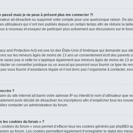
 le passé mais je ne peux à présent plus me connecter ?!
strateur ait désactivé ou supprimé votre compte pour une quelconque raison. De p
 utilisateurs qui n’ont rien publiés depuis un certain temps afin de réduire la tail
z-vous à nouveau et essayez de participer plus activement aux discussions sur le foru
cy and Protection Act) est une loi des États-Unis d’Amérique qui demande aux sites
tions sur les mineurs âgés de moins de 13 ans un consentement écrit des parents o
e savez pas si cette loi s’applique également aux mineurs âgés de moins de 13 ans 
tacter un conseiller juridique ou un avocat qui pourront vous fournir ce type de re
s vous fournir d’assistance légale et n’est donc pas l’organisme à contacter, excep
nscrire ?
taire du site internet ait banni votre adresse IP ou interdit le nom d’utilisateur que v
alement avoir décidé de désactiver les inscriptions afin d’empêcher tous les nouvea
illez contacter un administrateur du forum.
s les cookies du forum » ?
s cookies du forum » vous permet d’effacer tous les cookies générés par phpBB3 qu
nexion au forum. Les cookies permettent également d’enregistrer le statut des messa