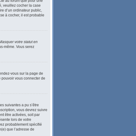
ecté au forum que pour une
é, veuillez cocher la case
e d’un ordinateur public,
se à cocher, il est probable
Masquer votre statut en
vous-même. Vous serez
 Rendez-vous sur la page de
de pouvoir vous connecter de
ses suivantes a pu s’être
scription, vous devrez suivre
t être activées, soit par
ésente lors de votre
 avez probablement spécifié
in(e) que l’adresse de