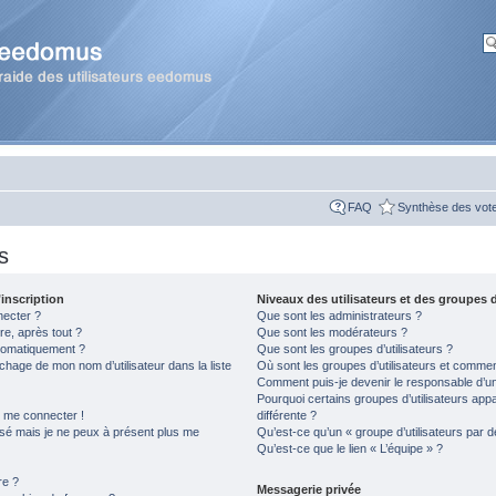
FAQ
Synthèse des vot
s
inscription
Niveaux des utilisateurs et des groupes d
necter ?
Que sont les administrateurs ?
re, après tout ?
Que sont les modérateurs ?
tomatiquement ?
Que sont les groupes d’utilisateurs ?
hage de mon nom d’utilisateur dans la liste
Où sont les groupes d’utilisateurs et comment
Comment puis-je devenir le responsable d’un 
Pourquoi certains groupes d’utilisateurs app
s me connecter !
différente ?
assé mais je ne peux à présent plus me
Qu’est-ce qu’un « groupe d’utilisateurs par d
Qu’est-ce que le lien « L’équipe » ?
re ?
Messagerie privée