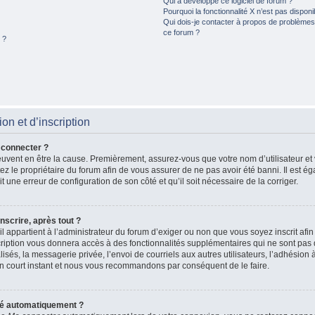
Qui a développé ce logiciel de forum ?
Pourquoi la fonctionnalité X n’est pas disponi
Qui dois-je contacter à propos de problèmes 
ce forum ?
 ?
n et d’inscription
 connecter ?
peuvent en être la cause. Premièrement, assurez-vous que votre nom d’utilisateur et
actez le propriétaire du forum afin de vous assurer de ne pas avoir été banni. Il est 
ait une erreur de configuration de son côté et qu’il soit nécessaire de la corriger.
nscrire, après tout ?
il appartient à l’administrateur du forum d’exiger ou non que vous soyez inscrit afi
iption vous donnera accès à des fonctionnalités supplémentaires qui ne sont pas d
és, la messagerie privée, l’envoi de courriels aux autres utilisateurs, l’adhésion à
n court instant et nous vous recommandons par conséquent de le faire.
té automatiquement ?