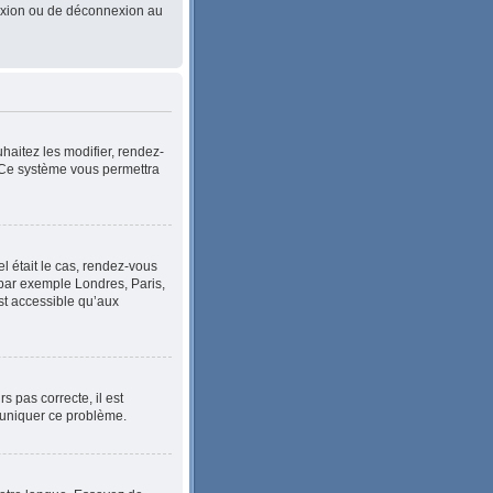
nnexion ou de déconnexion au
haitez les modifier, rendez-
. Ce système vous permettra
el était le cas, rendez-vous
, par exemple Londres, Paris,
st accessible qu’aux
s pas correcte, il est
mmuniquer ce problème.