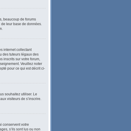
lus, beaucoup de forums
le de leur base de données.
m.
 internet collectant
u des tuteurs légaux des
inscrits sur votre forum,
nseignement. Veuillez noter
té pour ce qui est décrit ci-
ous souhaitez utiliser. Le
ux visiteurs de s’inscrire.
i conservent votre
ges, s’ils sont lus ou non