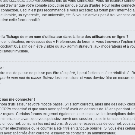
se
Me connecter automatiquement
lors de votre connexion, vous ne resterez conn
et d’éviter que votre compte soit utilisé par quelqu’un d’autre. Pour rester connect
 connexion. Ceci n’est pas recommandé si vous accédez au forum par l’intermédiair
brairie, un cybercafé, une université, etc. Si vous n’arrivez pas à trouver cette ca
tivé cette fonctionnalité.
affichage de mon nom d’utilisateur dans la liste des utilisateurs en ligne ?
de l’utilisateur, en-dessous des « Préférences du forum », vous trouverez l’option
n cochant
Oui
afin de n’être visible qu’aux administrateurs, aux modérateurs et à 
isateur invisible.
e !
tre mot de passe ne puisse pas être récupéré, il peut facilement être réinitialisé.
i perdu mon mot de passe
. Suivez les instructions et vous devriez être en mesure 
.
ux pas me connecter !
nom d’utilisateur et votre mot de passe. S’ils sont corrects, alors une des deux cho
a COPPA est activé et que vous avez spécifié avoir en dessous de 13 ans pendant l’in
z reçues. Certains forums exigeront également que les nouvelles inscriptions doiven
nistrateur, avant que vous puissiez ouvrir une session ; cette information était pr
çu un courriel, consultez les instructions. Si vous ne recevez pas de courriel, vous
ier électronique ou le courriel a été filtré en tant que pourriel. Si vous êtes certa
s avez spécifiée était correcte, essayez de contacter un administrateur.