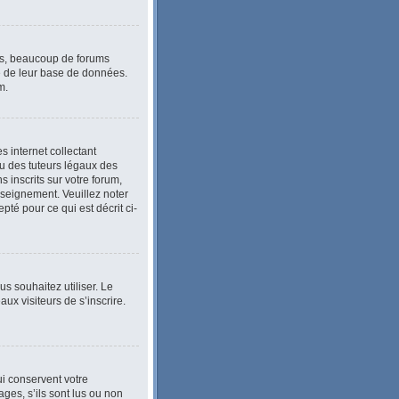
lus, beaucoup de forums
le de leur base de données.
m.
 internet collectant
u des tuteurs légaux des
inscrits sur votre forum,
nseignement. Veuillez noter
té pour ce qui est décrit ci-
ous souhaitez utiliser. Le
ux visiteurs de s’inscrire.
i conservent votre
ges, s’ils sont lus ou non