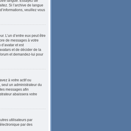
 votre langue. Essayez de
itez. Si l’archive de langue
d’informations, veuillez vous
ur. L’un d’entre eux peut être
mbre de messages à votre
 d’avatar et est
avatars et de décider de la
u forum et demandez-lui pour
vez à votre actif ou
, seul un administrateur du
 des messages afin
trateur abaissera votre
utres utilisateurs par
 électronique par des