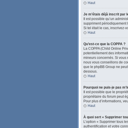
Haut
Je m’étais déjà inscrit par
Il est possible qu’un admini
suppriment périodiquement les
Si tel était le cas, inscrive
Haut
Qu’est-ce que la COPPA ?
La COPPA (Child Online Priva
potentiellement des informa
mineurs concernés. Si vous n
nous vous conseillons de con
que le phpBB Group ne peut pa
dessous.
Haut
Pourquoi ne puis-je pas m’i
Il est possible que le proprié
propriétaire du forum peut ég
Pour plus d’informations, veu
Haut
À quoi sert « Supprimer tou
L’option « Supprimer tous le
authentification et votre con