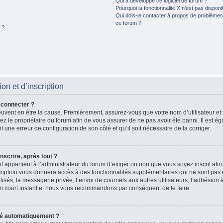
Qui a développé ce logiciel de forum ?
Pourquoi la fonctionnalité X n’est pas disponi
Qui dois-je contacter à propos de problèmes 
ce forum ?
 ?
n et d’inscription
 connecter ?
peuvent en être la cause. Premièrement, assurez-vous que votre nom d’utilisateur et
actez le propriétaire du forum afin de vous assurer de ne pas avoir été banni. Il est 
ait une erreur de configuration de son côté et qu’il soit nécessaire de la corriger.
nscrire, après tout ?
il appartient à l’administrateur du forum d’exiger ou non que vous soyez inscrit afi
iption vous donnera accès à des fonctionnalités supplémentaires qui ne sont pas d
és, la messagerie privée, l’envoi de courriels aux autres utilisateurs, l’adhésion à
n court instant et nous vous recommandons par conséquent de le faire.
té automatiquement ?