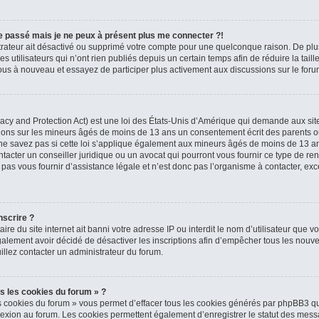
 le passé mais je ne peux à présent plus me connecter ?!
strateur ait désactivé ou supprimé votre compte pour une quelconque raison. De p
 utilisateurs qui n’ont rien publiés depuis un certain temps afin de réduire la tail
z-vous à nouveau et essayez de participer plus activement aux discussions sur le foru
cy and Protection Act) est une loi des États-Unis d’Amérique qui demande aux sites
tions sur les mineurs âgés de moins de 13 ans un consentement écrit des parents o
e savez pas si cette loi s’applique également aux mineurs âgés de moins de 13 ans 
tacter un conseiller juridique ou un avocat qui pourront vous fournir ce type de re
s vous fournir d’assistance légale et n’est donc pas l’organisme à contacter, excep
nscrire ?
taire du site internet ait banni votre adresse IP ou interdit le nom d’utilisateur que v
alement avoir décidé de désactiver les inscriptions afin d’empêcher tous les nouvea
illez contacter un administrateur du forum.
s les cookies du forum » ?
s cookies du forum » vous permet d’effacer tous les cookies générés par phpBB3 qu
nexion au forum. Les cookies permettent également d’enregistrer le statut des messa