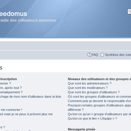
FAQ
Synthèse des vot
s
inscription
Niveaux des utilisateurs et des groupes d
necter ?
Que sont les administrateurs ?
re, après tout ?
Que sont les modérateurs ?
tomatiquement ?
Que sont les groupes d’utilisateurs ?
hage de mon nom d’utilisateur dans la liste
Où sont les groupes d’utilisateurs et comment
Comment puis-je devenir le responsable d’un 
Pourquoi certains groupes d’utilisateurs app
s me connecter !
différente ?
assé mais je ne peux à présent plus me
Qu’est-ce qu’un « groupe d’utilisateurs par d
Qu’est-ce que le lien « L’équipe » ?
re ?
Messagerie privée