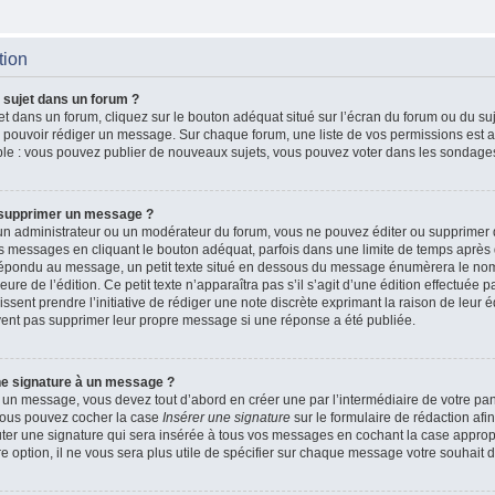
tion
 sujet dans un forum ?
t dans un forum, cliquez sur le bouton adéquat situé sur l’écran du forum ou du suj
de pouvoir rédiger un message. Sur chaque forum, une liste de vos permissions est a
le : vous pouvez publier de nouveaux sujets, vous pouvez voter dans les sondages
 supprimer un message ?
n administrateur ou un modérateur du forum, vous ne pouvez éditer ou supprimer
 messages en cliquant le bouton adéquat, parfois dans une limite de temps après q
 répondu au message, un petit texte situé en dessous du message énumèrera le nom
heure de l’édition. Ce petit texte n’apparaîtra pas s’il s’agit d’une édition effectué
issent prendre l’initiative de rédiger une note discrète exprimant la raison de leur é
vent pas supprimer leur propre message si une réponse a été publiée.
ne signature à un message ?
 un message, vous devez tout d’abord en créer une par l’intermédiaire de votre p
, vous pouvez cocher la case
Insérer une signature
sur le formulaire de rédaction afin
r une signature qui sera insérée à tous vos messages en cochant la case appropri
e option, il ne vous sera plus utile de spécifier sur chaque message votre souhait d