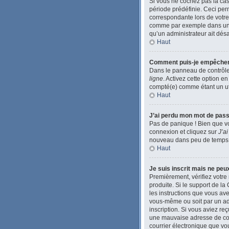
Si vous ne cochez pas la ca
période prédéfinie. Ceci perm
correspondante lors de votre
comme par exemple dans une li
qu’un administrateur ait désac
Haut
Comment puis-je empêcher l’
Dans le panneau de contrôle 
ligne
. Activez cette option e
compté(e) comme étant un util
Haut
J’ai perdu mon mot de pass
Pas de panique ! Bien que vo
connexion et cliquez sur
J’a
nouveau dans peu de temps
Haut
Je suis inscrit mais ne pe
Premièrement, vérifiez votre 
produite. Si le support de l
les instructions que vous ave
vous-même ou soit par un admi
inscription. Si vous aviez re
une mauvaise adresse de courr
courrier électronique que vou