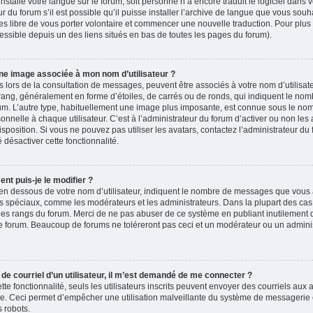
 installé votre langue sur le forum, soit personne n’a encore traduit le logiciel dans
du forum s’il est possible qu’il puisse installer l’archive de langue que vous souha
es libre de vous porter volontaire et commencer une nouvelle traduction. Pour plus 
accessible depuis un des liens situés en bas de toutes les pages du forum).
ne image associée à mon nom d’utilisateur ?
 lors de la consultation de messages, peuvent être associés à votre nom d’utilisate
rang, généralement en forme d’étoiles, de carrés ou de ronds, qui indiquent le no
forum. L’autre type, habituellement une image plus imposante, est connue sous le nom
nelle à chaque utilisateur. C’est à l’administrateur du forum d’activer ou non les 
isposition. Si vous ne pouvez pas utiliser les avatars, contactez l’administrateur d
é désactiver cette fonctionnalité.
nt puis-je le modifier ?
en dessous de votre nom d’utilisateur, indiquent le nombre de messages que vous a
eurs spéciaux, comme les modérateurs et les administrateurs. Dans la plupart des cas
 des rangs du forum. Merci de ne pas abuser de ce système en publiant inutilement
e forum. Beaucoup de forums ne toléreront pas ceci et un modérateur ou un adminis
n de courriel d’un utilisateur, il m’est demandé de me connecter ?
ette fonctionnalité, seuls les utilisateurs inscrits peuvent envoyer des courriels aux a
ire. Ceci permet d’empêcher une utilisation malveillante du système de messagerie
 robots.