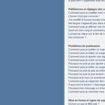
À quoi sert « Supprimer tous le
Préférences et réglages des ut
Comment puis-je modifier mes r
L’heure n’est pas correcte !
J’ai modifié le fuseau horaire ma
Ma langue n’apparaît pas dans la 
Comment puis-je afficher une im
Quel est mon rang et comment pu
Lorsque je clique sur le lien de c
me connecter ?
Problèmes de publication
Comment puis-je publier un suje
Comment puis-je éditer ou sup
Comment puis-je ajouter une si
Comment puis-je créer un sond
Pourquoi ne puis-je pas ajouter 
Comment puis-je éditer ou supp
Pourquoi ne puis-je pas accéder
Pourquoi ne puis-je pas insérer 
Pourquoi ai-je reçu un avertiss
Comment puis-je rapporter des
À quoi sert le bouton « Sauvegard
Pourquoi mon message a-t-il be
Comment puis-je remonter mes 
Mise en forme et types de suj
Qu’est-ce que le BBCode ?