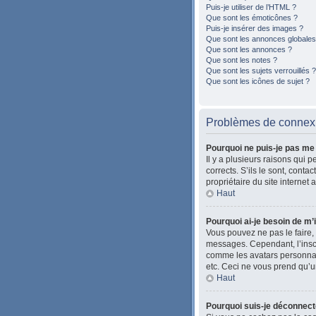
Puis-je utiliser de l’HTML ?
Que sont les émoticônes ?
Puis-je insérer des images ?
Que sont les annonces globales
Que sont les annonces ?
Que sont les notes ?
Que sont les sujets verrouillés ?
Que sont les icônes de sujet ?
Problèmes de connexio
Pourquoi ne puis-je pas me
Il y a plusieurs raisons qui 
corrects. S’ils le sont, cont
propriétaire du site internet 
Haut
Pourquoi ai-je besoin de m’i
Vous pouvez ne pas le faire, 
messages. Cependant, l’inscr
comme les avatars personnalis
etc. Ceci ne vous prend qu’u
Haut
Pourquoi suis-je déconnec