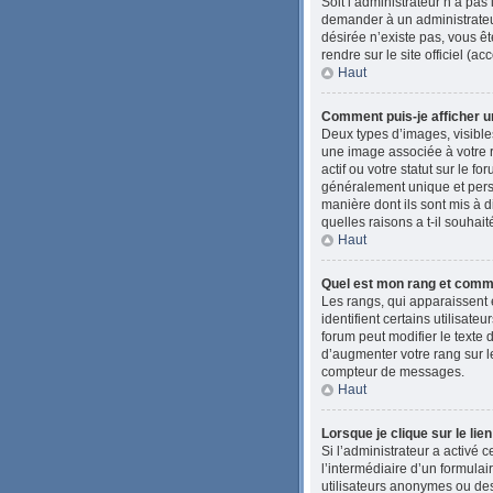
Soit l’administrateur n’a pas
demander à un administrateur 
désirée n’existe pas, vous êt
rendre sur le site officiel (
Haut
Comment puis-je afficher u
Deux types d’images, visibles
une image associée à votre 
actif ou votre statut sur le 
généralement unique et person
manière dont ils sont mis à d
quelles raisons a t-il souhait
Haut
Quel est mon rang et comme
Les rangs, qui apparaissent 
identifient certains utilisat
forum peut modifier le texte
d’augmenter votre rang sur l
compteur de messages.
Haut
Lorsque je clique sur le lie
Si l’administrateur a activé c
l’intermédiaire d’un formula
utilisateurs anonymes ou des