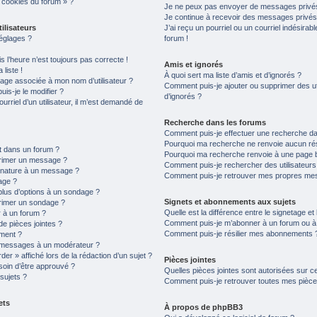
s cookies du forum » ?
Je ne peux pas envoyer de messages privés
Je continue à recevoir des messages privés n
ilisateurs
J’ai reçu un pourriel ou un courriel indésirab
églages ?
forum !
is l’heure n’est toujours pas correcte !
Amis et ignorés
liste !
À quoi sert ma liste d’amis et d’ignorés ?
age associée à mon nom d’utilisateur ?
Comment puis-je ajouter ou supprimer des uti
is-je le modifier ?
d’ignorés ?
ourriel d’un utilisateur, il m’est demandé de
Recherche dans les forums
Comment puis-je effectuer une recherche d
Pourquoi ma recherche ne renvoie aucun rés
t dans un forum ?
Pourquoi ma recherche renvoie à une page 
primer un message ?
Comment puis-je rechercher des utilisateurs
gnature à un message ?
Comment puis-je retrouver mes propres mes
age ?
plus d’options à un sondage ?
Signets et abonnements aux sujets
rimer un sondage ?
Quelle est la différence entre le signetage e
 à un forum ?
Comment puis-je m’abonner à un forum ou à u
de pièces jointes ?
Comment puis-je résilier mes abonnements 
ement ?
 messages à un modérateur ?
er » affiché lors de la rédaction d’un sujet ?
Pièces jointes
soin d’être approuvé ?
Quelles pièces jointes sont autorisées sur c
sujets ?
Comment puis-je retrouver toutes mes pièces
ets
À propos de phpBB3