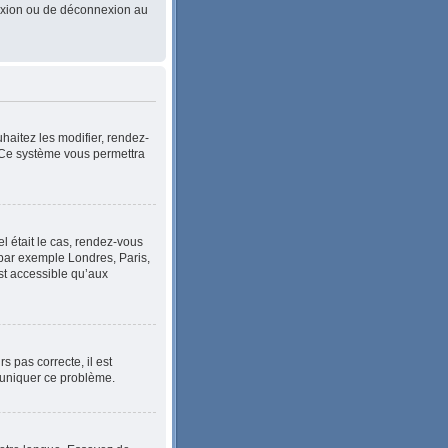
nnexion ou de déconnexion au
haitez les modifier, rendez-
. Ce système vous permettra
el était le cas, rendez-vous
, par exemple Londres, Paris,
st accessible qu’aux
s pas correcte, il est
mmuniquer ce problème.