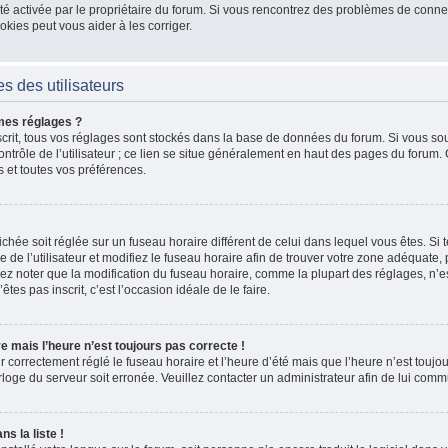
 a été activée par le propriétaire du forum. Si vous rencontrez des problèmes de co
kies peut vous aider à les corriger.
s des utilisateurs
mes réglages ?
nscrit, tous vos réglages sont stockés dans la base de données du forum. Si vous sou
ntrôle de l’utilisateur ; ce lien se situe généralement en haut des pages du forum
s et toutes vos préférences.
fichée soit réglée sur un fuseau horaire différent de celui dans lequel vous êtes. Si t
 de l’utilisateur et modifiez le fuseau horaire afin de trouver votre zone adéquate
lez noter que la modification du fuseau horaire, comme la plupart des réglages, n’e
n’êtes pas inscrit, c’est l’occasion idéale de le faire.
re mais l’heure n’est toujours pas correcte !
r correctement réglé le fuseau horaire et l’heure d’été mais que l’heure n’est toujour
rloge du serveur soit erronée. Veuillez contacter un administrateur afin de lui co
s la liste !