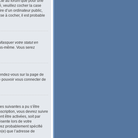
ecté au forum que pour une
é, veuillez cocher la case
e d’un ordinateur public,
se à cocher, il est probable
Masquer votre statut en
vous-même. Vous serez
 Rendez-vous sur la page de
de pouvoir vous connecter de
ses suivantes a pu s’être
scription, vous devrez suivre
t être activées, soit par
ésente lors de votre
 avez probablement spécifié
in(e) que l’adresse de